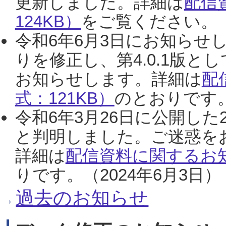
更新しました。詳細は
配信
124KB）
をご覧ください。（2
令和6年6月3日にお知らせし
りを修正し、第4.0.1版
お知らせします。詳細は
配
式：121KB）
のとおりです。
令和6年3月26日に公開した
と判明しました。ご迷惑を
詳細は
配信資料に関するお知
りです。（2024年6月3日）
過去のお知らせ