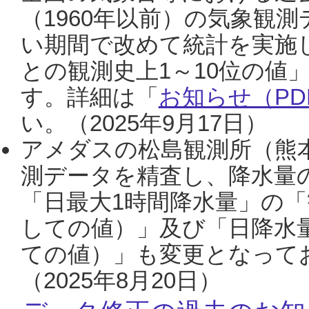
（1960年以前）の気象観
い期間で改めて統計を実施
との観測史上1～10位の値
す。詳細は「
お知らせ（PDF
い。（2025年9月17日）
アメダスの松島観測所（熊本
測データを精査し、降水量
「日最大1時間降水量」の「
しての値）」及び「日降水
ての値）」も変更となって
（2025年8月20日）