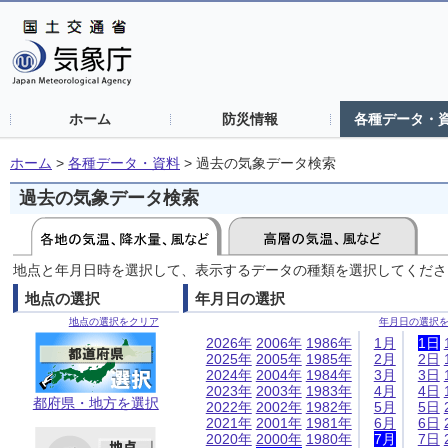
ホーム
防災情報
各種データ・
ホーム
>
各種データ・資料
>
過去の気象データ検索
過去の気象データ検索
地点と年月日時を選択して、表示するデータの種類を選択してくださ
地点の選択
年月日の選択
地点の選択をクリア
年月日の選択
2026年
2006年
1986年
1月
1日
2025年
2005年
1985年
2月
2日
2024年
2004年
1984年
3月
3日
2023年
2003年
1983年
4月
4日
都府県・地方を選択
2022年
2002年
1982年
5月
5日
2021年
2001年
1981年
6月
6日
2020年
2000年
1980年
7月
7日