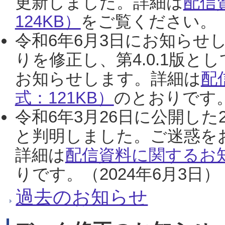
更新しました。詳細は
配信
124KB）
をご覧ください。（2
令和6年6月3日にお知らせし
りを修正し、第4.0.1版
お知らせします。詳細は
配
式：121KB）
のとおりです。
令和6年3月26日に公開した
と判明しました。ご迷惑を
詳細は
配信資料に関するお知
りです。（2024年6月3日）
過去のお知らせ