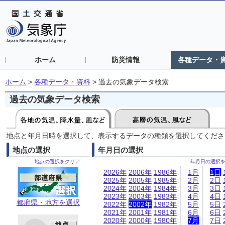
ホーム
防災情報
各種データ・
ホーム
>
各種データ・資料
>
過去の気象データ検索
過去の気象データ検索
地点と年月日時を選択して、表示するデータの種類を選択してくださ
地点の選択
年月日の選択
地点の選択をクリア
年月日の選択
2026年
2006年
1986年
1月
1日
2025年
2005年
1985年
2月
2日
2024年
2004年
1984年
3月
3日
2023年
2003年
1983年
4月
4日
都府県・地方を選択
2022年
2002年
1982年
5月
5日
2021年
2001年
1981年
6月
6日
2020年
2000年
1980年
7月
7日