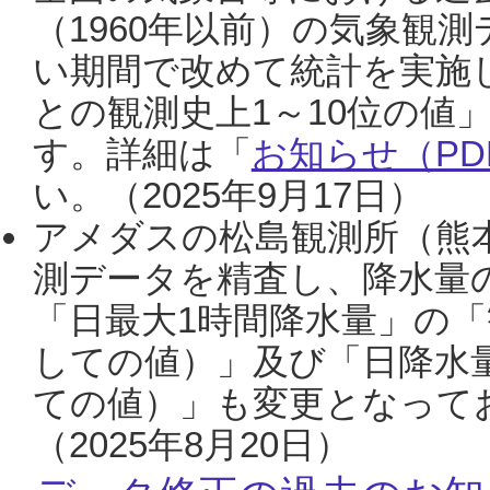
（1960年以前）の気象観
い期間で改めて統計を実施
との観測史上1～10位の値
す。詳細は「
お知らせ（PDF
い。（2025年9月17日）
アメダスの松島観測所（熊本
測データを精査し、降水量
「日最大1時間降水量」の「
しての値）」及び「日降水
ての値）」も変更となって
（2025年8月20日）