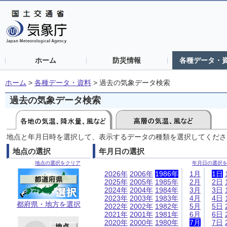
ホーム
防災情報
各種データ・
ホーム
>
各種データ・資料
>
過去の気象データ検索
過去の気象データ検索
地点と年月日時を選択して、表示するデータの種類を選択してくださ
地点の選択
年月日の選択
地点の選択をクリア
年月日の選択
2026年
2006年
1986年
1月
1日
2025年
2005年
1985年
2月
2日
2024年
2004年
1984年
3月
3日
2023年
2003年
1983年
4月
4日
都府県・地方を選択
2022年
2002年
1982年
5月
5日
2021年
2001年
1981年
6月
6日
2020年
2000年
1980年
7月
7日