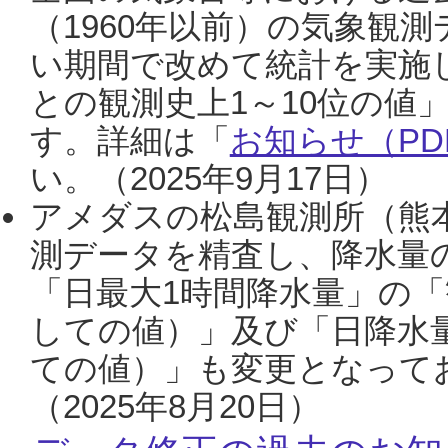
（1960年以前）の気象観
い期間で改めて統計を実施
との観測史上1～10位の値
す。詳細は「
お知らせ（PDF
い。（2025年9月17日）
アメダスの松島観測所（熊本
測データを精査し、降水量
「日最大1時間降水量」の「
しての値）」及び「日降水
ての値）」も変更となって
（2025年8月20日）