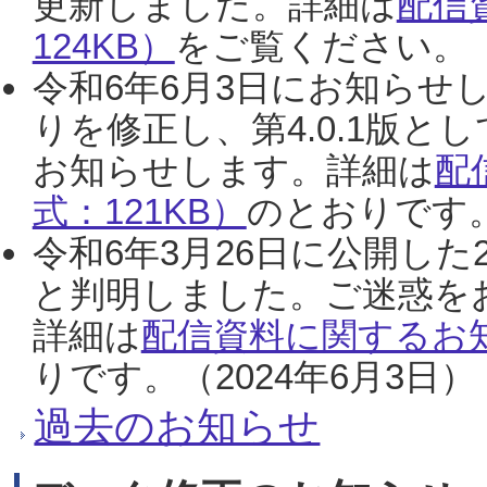
更新しました。詳細は
配信
124KB）
をご覧ください。（2
令和6年6月3日にお知らせし
りを修正し、第4.0.1版
お知らせします。詳細は
配
式：121KB）
のとおりです。
令和6年3月26日に公開した
と判明しました。ご迷惑を
詳細は
配信資料に関するお知
りです。（2024年6月3日）
過去のお知らせ