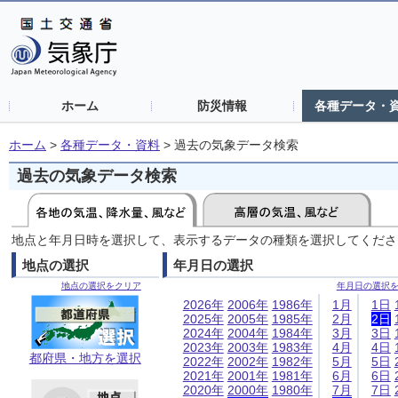
ホーム
防災情報
各種データ・
ホーム
>
各種データ・資料
>
過去の気象データ検索
過去の気象データ検索
地点と年月日時を選択して、表示するデータの種類を選択してくださ
地点の選択
年月日の選択
地点の選択をクリア
年月日の選択
2026年
2006年
1986年
1月
1日
2025年
2005年
1985年
2月
2日
2024年
2004年
1984年
3月
3日
2023年
2003年
1983年
4月
4日
都府県・地方を選択
2022年
2002年
1982年
5月
5日
2021年
2001年
1981年
6月
6日
2020年
2000年
1980年
7月
7日