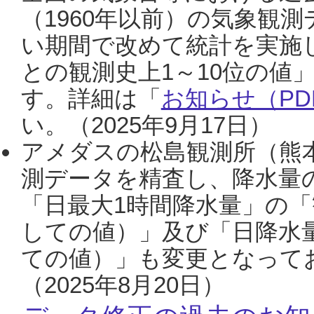
（1960年以前）の気象観
い期間で改めて統計を実施
との観測史上1～10位の値
す。詳細は「
お知らせ（PDF
い。（2025年9月17日）
アメダスの松島観測所（熊本
測データを精査し、降水量
「日最大1時間降水量」の「
しての値）」及び「日降水
ての値）」も変更となって
（2025年8月20日）