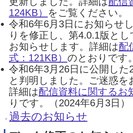
更新しました。詳細は
配信
124KB）
をご覧ください。（2
令和6年6月3日にお知らせし
りを修正し、第4.0.1版
お知らせします。詳細は
配
式：121KB）
のとおりです。
令和6年3月26日に公開した
と判明しました。ご迷惑を
詳細は
配信資料に関するお知
りです。（2024年6月3日）
過去のお知らせ