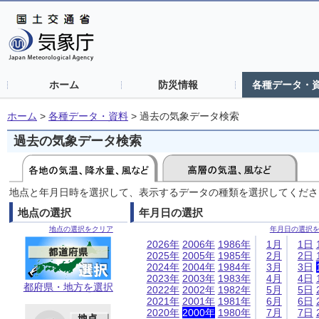
ホーム
防災情報
各種データ・
ホーム
>
各種データ・資料
>
過去の気象データ検索
過去の気象データ検索
地点と年月日時を選択して、表示するデータの種類を選択してくださ
地点の選択
年月日の選択
地点の選択をクリア
年月日の選択
2026年
2006年
1986年
1月
1日
2025年
2005年
1985年
2月
2日
2024年
2004年
1984年
3月
3日
2023年
2003年
1983年
4月
4日
都府県・地方を選択
2022年
2002年
1982年
5月
5日
2021年
2001年
1981年
6月
6日
2020年
2000年
1980年
7月
7日