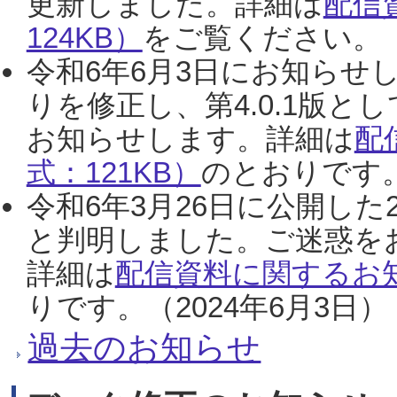
更新しました。詳細は
配信
124KB）
をご覧ください。（2
令和6年6月3日にお知らせし
りを修正し、第4.0.1版
お知らせします。詳細は
配
式：121KB）
のとおりです。
令和6年3月26日に公開した
と判明しました。ご迷惑を
詳細は
配信資料に関するお知
りです。（2024年6月3日）
過去のお知らせ