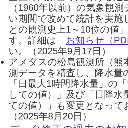
（1960年以前）の気象観
い期間で改めて統計を実施
との観測史上1～10位の値
す。詳細は「
お知らせ（PDF
い。（2025年9月17日）
アメダスの松島観測所（熊本
測データを精査し、降水量
「日最大1時間降水量」の「
しての値）」及び「日降水
ての値）」も変更となって
（2025年8月20日）