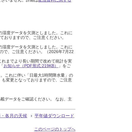
までの湿度データを欠測としました。これに
っておりますので、ご注意ください。
までの湿度データを欠測としました。これに
、ご注意ください。（2026年7月22
これまでより長い期間で改めて統計を実
「
お知らせ（PDF形式:219KB）
」をご
た。これに伴い「日最大1時間降水量」の
」も変更となっておりますので、ご注意
載データをご確認ください。 なお、主
節・各月の天候
平年値ダウンロード
このページのトップへ