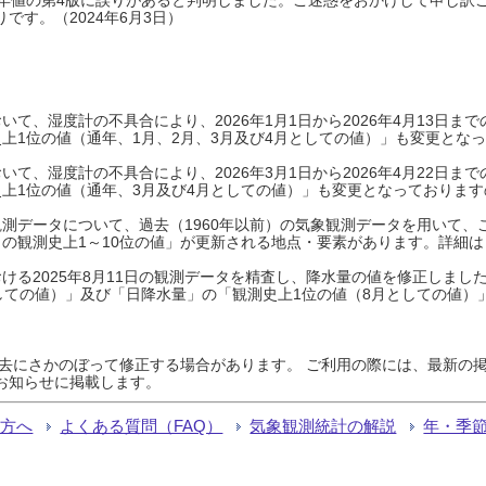
です。（2024年6月3日）
て、湿度計の不具合により、2026年1月1日から2026年4月13日
上1位の値（通年、1月、2月、3月及び4月としての値）」も変更とな
て、湿度計の不具合により、2026年3月1日から2026年4月22日
上1位の値（通年、3月及び4月としての値）」も変更となっておりますので
測データについて、過去（1960年以前）の気象観測データを用いて、
の観測史上1～10位の値」が更新される地点・要素があります。詳細は
ける2025年8月11日の観測データを精査し、降水量の値を修正しまし
しての値）」及び「日降水量」の「観測史上1位の値（8月としての値）
過去にさかのぼって修正する場合があります。 ご利用の際には、最新の掲
お知らせに掲載します。
る方へ
よくある質問（FAQ）
気象観測統計の解説
年・季