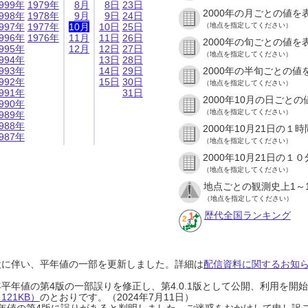
999年
1979年
8月
8日
23日
2000年の月ごとの値を
998年
1978年
9月
9日
24日
997年
1977年
10月
10日
25日
（地点を指定してください）
996年
1976年
11月
11日
26日
2000年の旬ごとの値を
995年
12月
12日
27日
（地点を指定してください）
994年
13日
28日
993年
14日
29日
2000年の半旬ごとの値
992年
15日
30日
（地点を指定してください）
991年
31日
2000年10月の日ごと
990年
（地点を指定してください）
989年
988年
2000年10月21日の
987年
（地点を指定してください）
2000年10月21日の
（地点を指定してください）
地点ごとの観測史上1～
（地点を指定してください）
歴代全国ランキング
設に伴い、平年値の一部を更新しました。詳細は
配信資料に関するお知らせ
0年平年値の第4版の一部誤りを修正し、第4.0.1版として公開、利用を
21KB）
のとおりです。（2024年7月11日）
0年平年値の第4版に誤りがあると判明しました。ご迷惑をおかけして申し訳