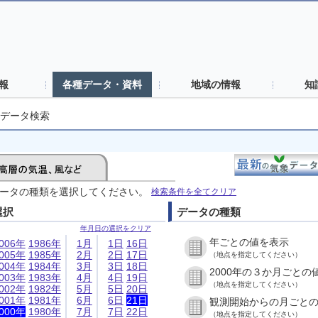
報
各種データ・資料
地域の情報
知
データ検索
ータの種類を選択してください。
検索条件を全てクリア
選択
データの種類
年月日の選択をクリア
年ごとの値を表示
006年
1986年
1月
1日
16日
005年
1985年
2月
2日
17日
（地点を指定してください）
004年
1984年
3月
3日
18日
2000年の３か月ごとの
003年
1983年
4月
4日
19日
（地点を指定してください）
002年
1982年
5月
5日
20日
001年
1981年
6月
6日
21日
観測開始からの月ごと
000年
1980年
7月
7日
22日
（地点を指定してください）