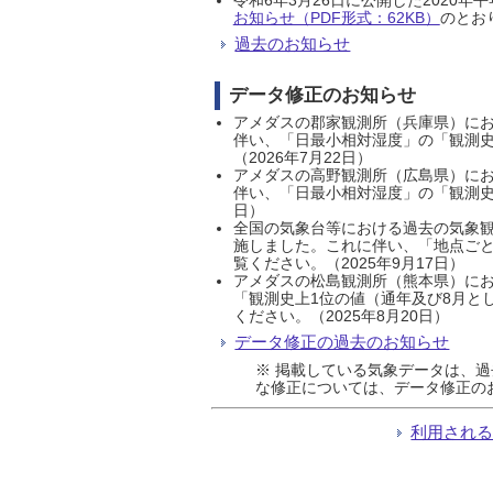
お知らせ（PDF形式：62KB）
のとおり
過去のお知らせ
データ修正のお知らせ
アメダスの郡家観測所（兵庫県）におい
伴い、「日最小相対湿度」の「観測史
（2026年7月22日）
アメダスの高野観測所（広島県）におい
伴い、「日最小相対湿度」の「観測史
日）
全国の気象台等における過去の気象観
施しました。これに伴い、「地点ごと
覧ください。（2025年9月17日）
アメダスの松島観測所（熊本県）にお
「観測史上1位の値（通年及び8月と
ください。（2025年8月20日）
データ修正の過去のお知らせ
※ 掲載している気象データは、
な修正については、データ修正の
利用され