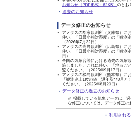
お知らせ（PDF形式：62KB）
のとおり
過去のお知らせ
データ修正のお知らせ
アメダスの郡家観測所（兵庫県）におい
伴い、「日最小相対湿度」の「観測史
（2026年7月22日）
アメダスの高野観測所（広島県）におい
伴い、「日最小相対湿度」の「観測史
日）
全国の気象台等における過去の気象観
施しました。これに伴い、「地点ごと
覧ください。（2025年9月17日）
アメダスの松島観測所（熊本県）にお
「観測史上1位の値（通年及び8月と
ください。（2025年8月20日）
データ修正の過去のお知らせ
※ 掲載している気象データは、
な修正については、データ修正の
利用され