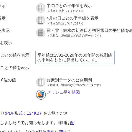
表示
半旬ごとの平年値を表示
（地点を指定してください）
表示
4月の日ごとの平年値を表示
（地点を指定してください）
を表示
霜・雪・結氷の初終日と初冠雪日の平年値を
（気象台、測候所などのみのデータです）
値を表示
時間ごとの値を表示
平年値は1991-2020年の30年間の観測値
の平均をもとに算出しています。
０分ごとの値を表示
10位の値
要素別データの公開期間
（気象台、測候所などのみのデータです）
メッシュ平年値図
(PDF形式：124KB）
をご覧くださ
開始しましたのでお知らせします。詳細は
配
ございません。詳細は
配信資料に関する