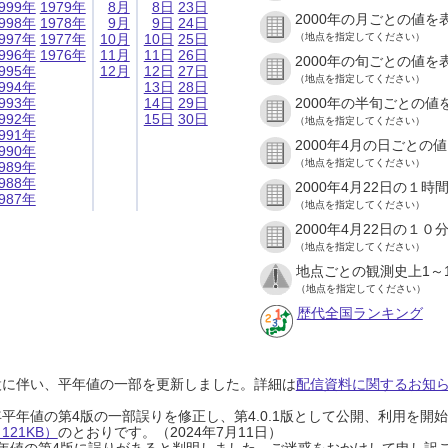
999年
1979年
8月
8日
23日
2000年の月ごとの値を
998年
1978年
9月
9日
24日
997年
1977年
10月
10日
25日
（地点を指定してください）
996年
1976年
11月
11日
26日
2000年の旬ごとの値を
995年
12月
12日
27日
（地点を指定してください）
994年
13日
28日
993年
14日
29日
2000年の半旬ごとの値
992年
15日
30日
（地点を指定してください）
991年
2000年4月の日ごとの
990年
（地点を指定してください）
989年
988年
2000年4月22日の１
987年
（地点を指定してください）
2000年4月22日の１
（地点を指定してください）
地点ごとの観測史上1～
（地点を指定してください）
歴代全国ランキング
設に伴い、平年値の一部を更新しました。詳細は
配信資料に関するお知らせ
0年平年値の第4版の一部誤りを修正し、第4.0.1版として公開、利用を
21KB）
のとおりです。（2024年7月11日）
0年平年値の第4版に誤りがあると判明しました。ご迷惑をおかけして申し訳