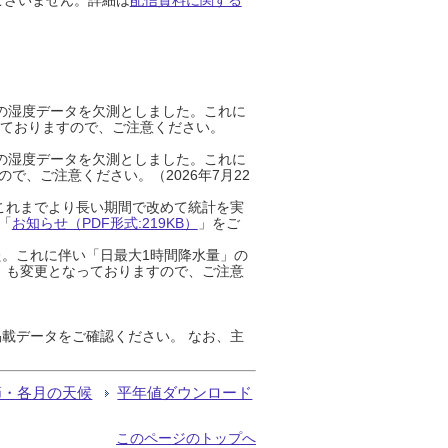
までの湿度データを欠測としました。これに
っておりますので、ご注意ください。
までの湿度データを欠測としました。これに
、ご注意ください。（2026年7月22
これまでより長い期間で改めて統計を実
「
お知らせ（PDF形式:219KB）
」をご
た。これに伴い「日最大1時間降水量」の
」も変更となっておりますので、ご注意
載データをご確認ください。 なお、主
節・各月の天候
平年値ダウンロード
このページのトップへ