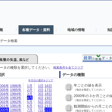
報
各種データ・資料
地域の情報
知
データ検索
ータの種類を選択してください。
検索条件を全てクリア
選択
データの種類
年月日の選択をクリア
年ごとの値を表示
006年
1986年
1月
1日
16日
005年
1985年
2月
2日
17日
（地点を指定してください）
004年
1984年
3月
3日
18日
2000年の３か月ごとの
003年
1983年
4月
4日
19日
（地点を指定してください）
002年
1982年
5月
5日
20日
001年
1981年
6月
6日
21日
観測開始からの月ごと
000年
1980年
7月
7日
22日
（地点を指定してください）