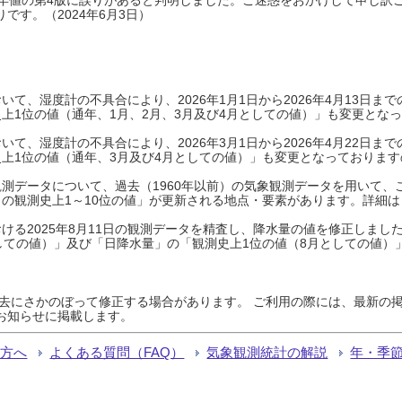
です。（2024年6月3日）
て、湿度計の不具合により、2026年1月1日から2026年4月13日
上1位の値（通年、1月、2月、3月及び4月としての値）」も変更とな
て、湿度計の不具合により、2026年3月1日から2026年4月22日
上1位の値（通年、3月及び4月としての値）」も変更となっておりますので
測データについて、過去（1960年以前）の気象観測データを用いて、
の観測史上1～10位の値」が更新される地点・要素があります。詳細は
ける2025年8月11日の観測データを精査し、降水量の値を修正しまし
しての値）」及び「日降水量」の「観測史上1位の値（8月としての値）
過去にさかのぼって修正する場合があります。 ご利用の際には、最新の掲
お知らせに掲載します。
る方へ
よくある質問（FAQ）
気象観測統計の解説
年・季