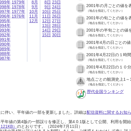
999年
1979年
8月
8日
23日
2001年の月ごとの値を
998年
1978年
9月
9日
24日
997年
1977年
10月
10日
25日
（地点を指定してください）
996年
1976年
11月
11日
26日
2001年の旬ごとの値を
995年
12月
12日
27日
（地点を指定してください）
994年
13日
28日
993年
14日
29日
2001年の半旬ごとの値
992年
15日
30日
（地点を指定してください）
991年
2001年4月の日ごとの
990年
（地点を指定してください）
989年
988年
2001年4月22日の１
987年
（地点を指定してください）
2001年4月22日の１
（地点を指定してください）
地点ごとの観測史上1～
（地点を指定してください）
歴代全国ランキング
設に伴い、平年値の一部を更新しました。詳細は
配信資料に関するお知らせ
0年平年値の第4版の一部誤りを修正し、第4.0.1版として公開、利用を
21KB）
のとおりです。（2024年7月11日）
0年平年値の第4版に誤りがあると判明しました。ご迷惑をおかけして申し訳