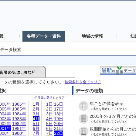
報
各種データ・資料
地域の情報
知
データ検索
ータの種類を選択してください。
検索条件を全てクリア
選択
データの種類
年月日の選択をクリア
年ごとの値を表示
006年
1986年
1月
1日
16日
005年
1985年
2月
2日
17日
（地点を指定してください）
004年
1984年
3月
3日
18日
2001年の３か月ごとの
003年
1983年
4月
4日
19日
（地点を指定してください）
002年
1982年
5月
5日
20日
001年
1981年
6月
6日
21日
観測開始からの月ごと
000年
1980年
7月
7日
22日
（地点を指定してください）