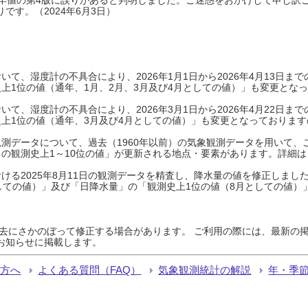
です。（2024年6月3日）
て、湿度計の不具合により、2026年1月1日から2026年4月13日
上1位の値（通年、1月、2月、3月及び4月としての値）」も変更とな
て、湿度計の不具合により、2026年3月1日から2026年4月22日
上1位の値（通年、3月及び4月としての値）」も変更となっておりますので
測データについて、過去（1960年以前）の気象観測データを用いて、
の観測史上1～10位の値」が更新される地点・要素があります。詳細は
ける2025年8月11日の観測データを精査し、降水量の値を修正しまし
しての値）」及び「日降水量」の「観測史上1位の値（8月としての値）
過去にさかのぼって修正する場合があります。 ご利用の際には、最新の掲
お知らせに掲載します。
る方へ
よくある質問（FAQ）
気象観測統計の解説
年・季