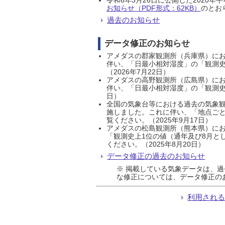
お知らせ（PDF形式：62KB）
のとおり
過去のお知らせ
データ修正のお知らせ
アメダスの郡家観測所（兵庫県）におい
伴い、「日最小相対湿度」の「観測史
（2026年7月22日）
アメダスの高野観測所（広島県）におい
伴い、「日最小相対湿度」の「観測史
日）
全国の気象台等における過去の気象観
施しました。これに伴い、「地点ごと
覧ください。（2025年9月17日）
アメダスの松島観測所（熊本県）にお
「観測史上1位の値（通年及び8月と
ください。（2025年8月20日）
データ修正の過去のお知らせ
※ 掲載している気象データは、
な修正については、データ修正の
利用され