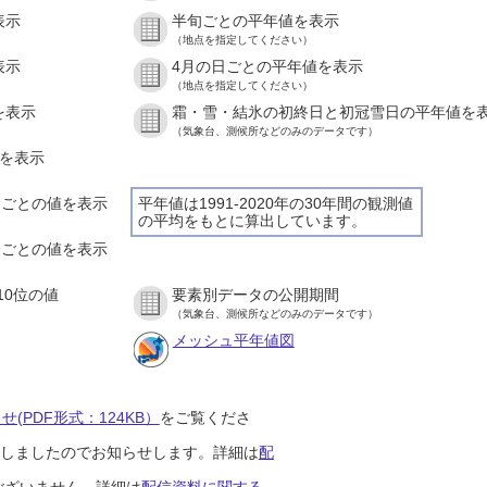
表示
半旬ごとの平年値を表示
（地点を指定してください）
表示
4月の日ごとの平年値を表示
（地点を指定してください）
を表示
霜・雪・結氷の初終日と初冠雪日の平年値を
（気象台、測候所などのみのデータです）
値を表示
時間ごとの値を表示
平年値は1991-2020年の30年間の観測値
の平均をもとに算出しています。
０分ごとの値を表示
10位の値
要素別データの公開期間
（気象台、測候所などのみのデータです）
メッシュ平年値図
(PDF形式：124KB）
をご覧くださ
開始しましたのでお知らせします。詳細は
配
ございません。詳細は
配信資料に関する