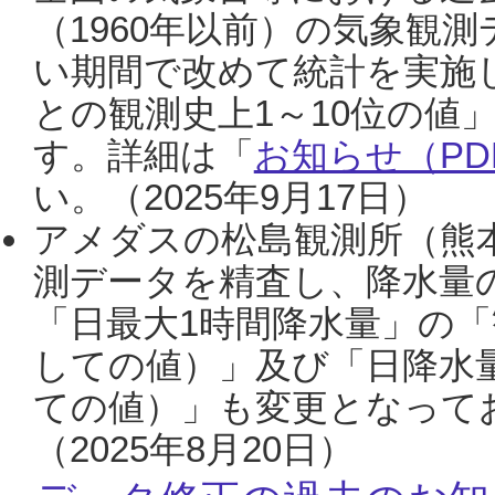
（1960年以前）の気象観
い期間で改めて統計を実施
との観測史上1～10位の値
す。詳細は「
お知らせ（PDF
い。（2025年9月17日）
アメダスの松島観測所（熊本
測データを精査し、降水量
「日最大1時間降水量」の「
しての値）」及び「日降水
ての値）」も変更となって
（2025年8月20日）