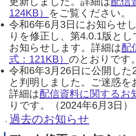
更新しました。詳細は
配信
124KB）
をご覧ください。（2
令和6年6月3日にお知らせし
りを修正し、第4.0.1版
お知らせします。詳細は
配
式：121KB）
のとおりです。
令和6年3月26日に公開した
と判明しました。ご迷惑を
詳細は
配信資料に関するお知
りです。（2024年6月3日）
過去のお知らせ