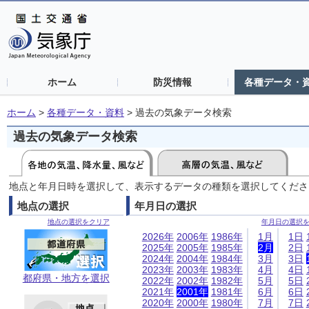
ホーム
防災情報
各種データ・
ホーム
>
各種データ・資料
>
過去の気象データ検索
過去の気象データ検索
地点と年月日時を選択して、表示するデータの種類を選択してくださ
地点の選択
年月日の選択
地点の選択をクリア
年月日の選択
2026年
2006年
1986年
1月
1日
2025年
2005年
1985年
2月
2日
2024年
2004年
1984年
3月
3日
2023年
2003年
1983年
4月
4日
都府県・地方を選択
2022年
2002年
1982年
5月
5日
2021年
2001年
1981年
6月
6日
2020年
2000年
1980年
7月
7日