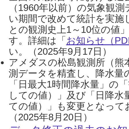
（1960年以前）の気象観
い期間で改めて統計を実施
との観測史上1～10位の値
す。詳細は「
お知らせ（PDF
い。（2025年9月17日）
アメダスの松島観測所（熊本
測データを精査し、降水量
「日最大1時間降水量」の「
しての値）」及び「日降水
ての値）」も変更となって
（2025年8月20日）