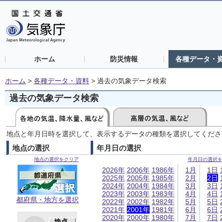
ホーム
防災情報
各種データ・
ホーム
>
各種データ・資料
>
過去の気象データ検索
過去の気象データ検索
地点と年月日時を選択して、表示するデータの種類を選択してくださ
地点の選択
年月日の選択
地点の選択をクリア
年月日の選択
2026年
2006年
1986年
1月
1日
2025年
2005年
1985年
2月
2日
2024年
2004年
1984年
3月
3日
2023年
2003年
1983年
4月
4日
都府県・地方を選択
2022年
2002年
1982年
5月
5日
2021年
2001年
1981年
6月
6日
2020年
2000年
1980年
7月
7日