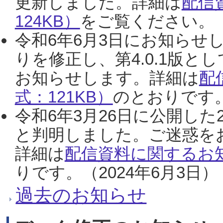
更新しました。詳細は
配信
124KB）
をご覧ください。（2
令和6年6月3日にお知らせし
りを修正し、第4.0.1版
お知らせします。詳細は
配
式：121KB）
のとおりです。
令和6年3月26日に公開した
と判明しました。ご迷惑を
詳細は
配信資料に関するお知
りです。（2024年6月3日）
過去のお知らせ