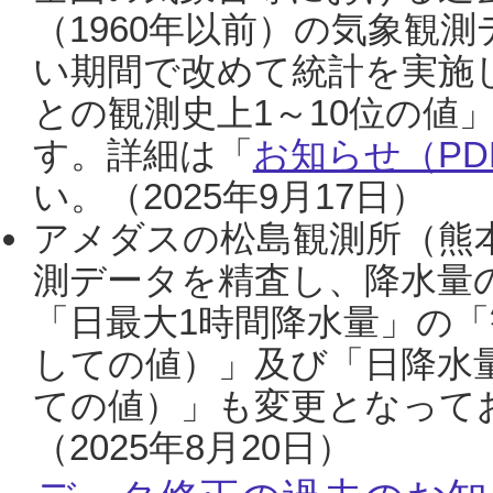
（1960年以前）の気象観
い期間で改めて統計を実施
との観測史上1～10位の値
す。詳細は「
お知らせ（PDF
い。（2025年9月17日）
アメダスの松島観測所（熊本
測データを精査し、降水量
「日最大1時間降水量」の「
しての値）」及び「日降水
ての値）」も変更となって
（2025年8月20日）