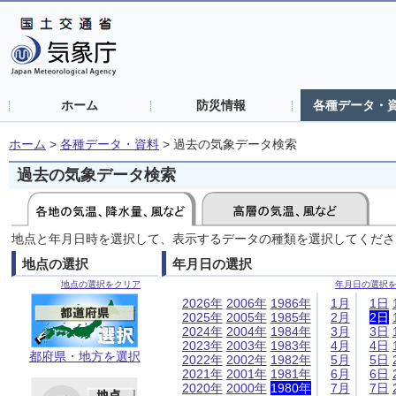
ホーム
防災情報
各種データ・
ホーム
>
各種データ・資料
>
過去の気象データ検索
過去の気象データ検索
地点と年月日時を選択して、表示するデータの種類を選択してくださ
地点の選択
年月日の選択
地点の選択をクリア
年月日の選択
2026年
2006年
1986年
1月
1日
2025年
2005年
1985年
2月
2日
2024年
2004年
1984年
3月
3日
2023年
2003年
1983年
4月
4日
都府県・地方を選択
2022年
2002年
1982年
5月
5日
2021年
2001年
1981年
6月
6日
2020年
2000年
1980年
7月
7日