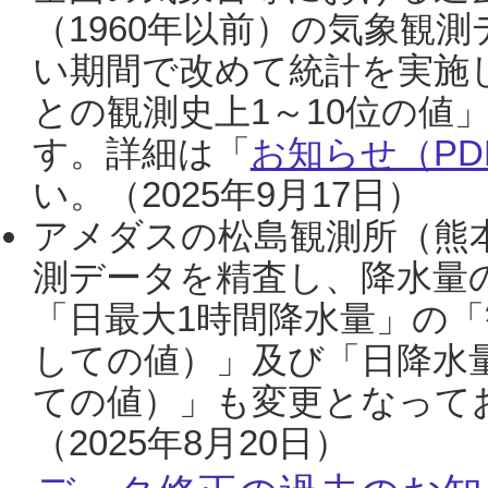
（1960年以前）の気象観
い期間で改めて統計を実施
との観測史上1～10位の値
す。詳細は「
お知らせ（PDF
い。（2025年9月17日）
アメダスの松島観測所（熊本
測データを精査し、降水量
「日最大1時間降水量」の「
しての値）」及び「日降水
ての値）」も変更となって
（2025年8月20日）