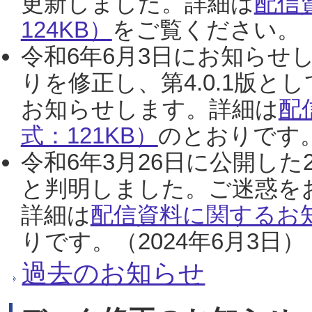
更新しました。詳細は
配信
124KB）
をご覧ください。（2
令和6年6月3日にお知らせし
りを修正し、第4.0.1版
お知らせします。詳細は
配
式：121KB）
のとおりです。
令和6年3月26日に公開した
と判明しました。ご迷惑を
詳細は
配信資料に関するお知
りです。（2024年6月3日）
過去のお知らせ