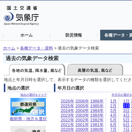
ホーム
防災情報
各種データ・
ホーム
>
各種データ・資料
>
過去の気象データ検索
過去の気象データ検索
地点と年月日時を選択して、表示するデータの種類を選択してくださ
地点の選択
年月日の選択
地点の選択をクリア
年月日の選択
2026年
2006年
1986年
1月
1日
2025年
2005年
1985年
2月
2日
2024年
2004年
1984年
3月
3日
2023年
2003年
1983年
4月
4日
都府県・地方を選択
2022年
2002年
1982年
5月
5日
2021年
2001年
1981年
6月
6日
2020年
2000年
1980年
7月
7日