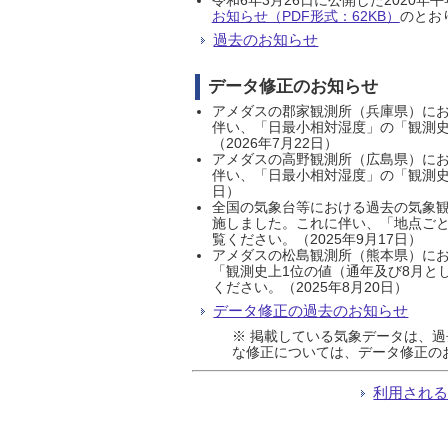
お知らせ（PDF形式：62KB）
のとおり
過去のお知らせ
データ修正のお知らせ
アメダスの郡家観測所（兵庫県）におい
伴い、「日最小相対湿度」の「観測史
（2026年7月22日）
アメダスの高野観測所（広島県）におい
伴い、「日最小相対湿度」の「観測史
日）
全国の気象台等における過去の気象観
施しました。これに伴い、「地点ごと
覧ください。（2025年9月17日）
アメダスの松島観測所（熊本県）にお
「観測史上1位の値（通年及び8月と
ください。（2025年8月20日）
データ修正の過去のお知らせ
※ 掲載している気象データは、
な修正については、データ修正の
利用され