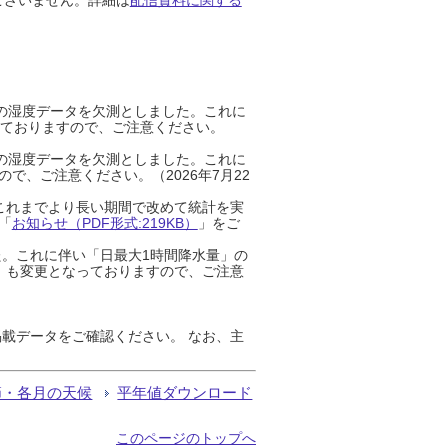
までの湿度データを欠測としました。これに
っておりますので、ご注意ください。
までの湿度データを欠測としました。これに
、ご注意ください。（2026年7月22
これまでより長い期間で改めて統計を実
「
お知らせ（PDF形式:219KB）
」をご
た。これに伴い「日最大1時間降水量」の
」も変更となっておりますので、ご注意
載データをご確認ください。 なお、主
節・各月の天候
平年値ダウンロード
このページのトップへ