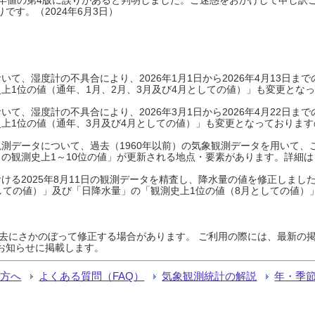
です。（2024年6月3日）
て、湿度計の不具合により、2026年1月1日から2026年4月13日
上1位の値（通年、1月、2月、3月及び4月としての値）」も変更とな
て、湿度計の不具合により、2026年3月1日から2026年4月22日
上1位の値（通年、3月及び4月としての値）」も変更となっておりますので
測データについて、過去（1960年以前）の気象観測データを用いて、
の観測史上1～10位の値」が更新される地点・要素があります。詳細は
ける2025年8月11日の観測データを精査し、降水量の値を修正しまし
しての値）」及び「日降水量」の「観測史上1位の値（8月としての値）
過去にさかのぼって修正する場合があります。 ご利用の際には、最新の掲
お知らせに掲載します。
る方へ
よくある質問（FAQ）
気象観測統計の解説
年・季