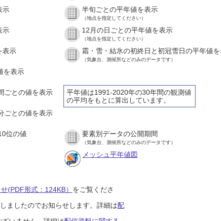
表示
半旬ごとの平年値を表示
（地点を指定してください）
表示
12月の日ごとの平年値を表示
（地点を指定してください）
を表示
霜・雪・結氷の初終日と初冠雪日の平年値を
（気象台、測候所などのみのデータです）
の値を表示
１時間ごとの値を表示
平年値は1991-2020年の30年間の観測値
の平均をもとに算出しています。
１０分ごとの値を表示
10位の値
要素別データの公開期間
（気象台、測候所などのみのデータです）
メッシュ平年値図
(PDF形式：124KB）
をご覧くださ
開始しましたのでお知らせします。詳細は
配
ございません。詳細は
配信資料に関する