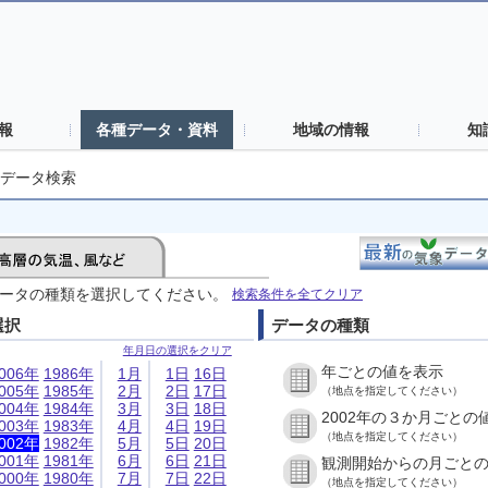
報
各種データ・資料
地域の情報
知
データ検索
ータの種類を選択してください。
検索条件を全てクリア
選択
データの種類
年月日の選択をクリア
年ごとの値を表示
006年
1986年
1月
1日
16日
005年
1985年
2月
2日
17日
（地点を指定してください）
004年
1984年
3月
3日
18日
2002年の３か月ごとの
003年
1983年
4月
4日
19日
（地点を指定してください）
002年
1982年
5月
5日
20日
001年
1981年
6月
6日
21日
観測開始からの月ごと
000年
1980年
7月
7日
22日
（地点を指定してください）