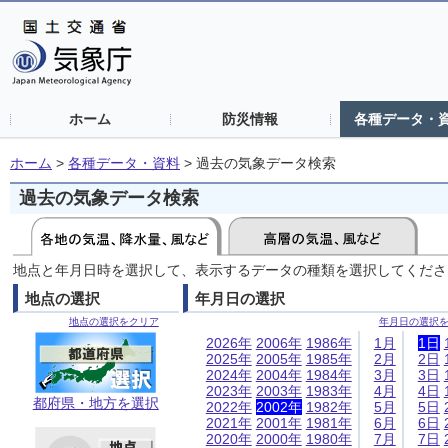
ホーム
防災情報
各種データ・
ホーム
>
各種データ・資料
>
過去の気象データ検索
過去の気象データ検索
地点と年月日時を選択して、表示するデータの種類を選択してくださ
地点の選択
年月日の選択
地点の選択をクリア
年月日の選択
2026年
2006年
1986年
1月
1日
2025年
2005年
1985年
2月
2日
2024年
2004年
1984年
3月
3日
2023年
2003年
1983年
4月
4日
都府県・地方を選択
2022年
2002年
1982年
5月
5日
2021年
2001年
1981年
6月
6日
2020年
2000年
1980年
7月
7日