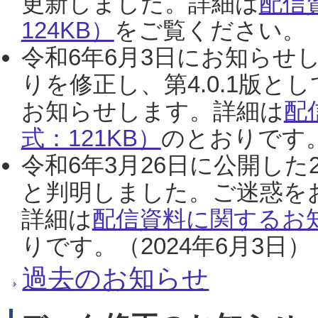
更新しました。詳細は
配信
124KB）
をご覧ください。（2
令和6年6月3日にお知らせし
りを修正し、第4.0.1版
お知らせします。詳細は
配
式：121KB）
のとおりです。
令和6年3月26日に公開した
と判明しました。ご迷惑を
詳細は
配信資料に関するお知
りです。（2024年6月3日）
過去のお知らせ