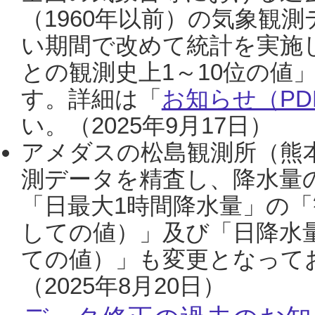
（1960年以前）の気象観
い期間で改めて統計を実施
との観測史上1～10位の値
す。詳細は「
お知らせ（PDF
い。（2025年9月17日）
アメダスの松島観測所（熊本
測データを精査し、降水量
「日最大1時間降水量」の「
しての値）」及び「日降水
ての値）」も変更となって
（2025年8月20日）