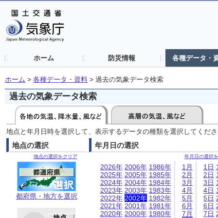
ホーム
防災情報
各種データ・
ホーム
>
各種データ・資料
>
過去の気象データ検索
過去の気象データ検索
地点と年月日時を選択して、表示するデータの種類を選択してくださ
地点の選択
年月日の選択
地点の選択をクリア
年月日の選択
2026年
2006年
1986年
1月
1日
2025年
2005年
1985年
2月
2日
2024年
2004年
1984年
3月
3日
2023年
2003年
1983年
4月
4日
都府県・地方を選択
2022年
2002年
1982年
5月
5日
2021年
2001年
1981年
6月
6日
2020年
2000年
1980年
7月
7日