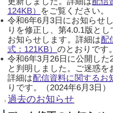
更新しました。詳細は
配信
124KB）
をご覧ください。（2
令和6年6月3日にお知らせし
りを修正し、第4.0.1版
お知らせします。詳細は
配
式：121KB）
のとおりです。
令和6年3月26日に公開した
と判明しました。ご迷惑を
詳細は
配信資料に関するお知
りです。（2024年6月3日）
過去のお知らせ