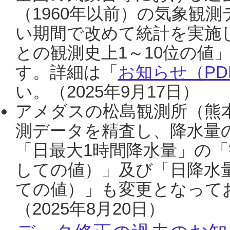
（1960年以前）の気象観
い期間で改めて統計を実施
との観測史上1～10位の値
す。詳細は「
お知らせ（PDF
い。（2025年9月17日）
アメダスの松島観測所（熊本
測データを精査し、降水量
「日最大1時間降水量」の「
しての値）」及び「日降水
ての値）」も変更となって
（2025年8月20日）