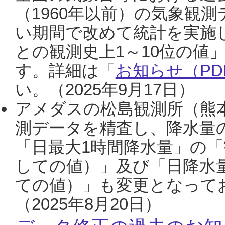
（1960年以前）の気象観
い期間で改めて統計を実施
との観測史上1～10位の値
す。詳細は「
お知らせ（PDF
い。（2025年9月17日）
アメダスの松島観測所（熊本
測データを精査し、降水量
「日最大1時間降水量」の「
しての値）」及び「日降水
ての値）」も変更となって
（2025年8月20日）