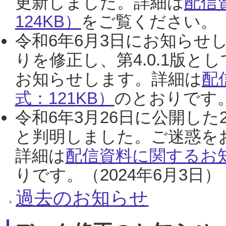
更新しました。詳細は
配信
124KB）
をご覧ください。（2
令和6年6月3日にお知らせし
りを修正し、第4.0.1版
お知らせします。詳細は
配
式：121KB）
のとおりです。
令和6年3月26日に公開した
と判明しました。ご迷惑を
詳細は
配信資料に関するお知
りです。（2024年6月3日）
過去のお知らせ