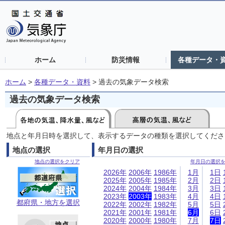
ホーム
防災情報
各種データ・
ホーム
>
各種データ・資料
>
過去の気象データ検索
過去の気象データ検索
地点と年月日時を選択して、表示するデータの種類を選択してくださ
地点の選択
年月日の選択
地点の選択をクリア
年月日の選択
2026年
2006年
1986年
1月
1日
2025年
2005年
1985年
2月
2日
2024年
2004年
1984年
3月
3日
2023年
2003年
1983年
4月
4日
都府県・地方を選択
2022年
2002年
1982年
5月
5日
2021年
2001年
1981年
6月
6日
2020年
2000年
1980年
7月
7日