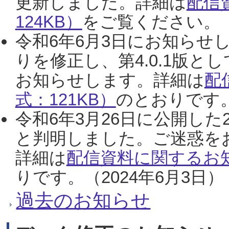
更新しました。詳細は
配信
124KB）
をご覧ください。（2
令和6年6月3日にお知らせし
りを修正し、第4.0.1版
お知らせします。詳細は
配
式：121KB）
のとおりです。
令和6年3月26日に公開した
と判明しました。ご迷惑を
詳細は
配信資料に関するお知
りです。（2024年6月3日）
過去のお知らせ