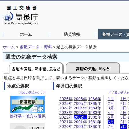
ホーム
防災情報
各種データ・
ホーム
>
各種データ・資料
>
過去の気象データ検索
過去の気象データ検索
地点と年月日時を選択して、表示するデータの種類を選択してくださ
地点の選択
年月日の選択
地点の選択をクリア
年月日の選択
2026年
2006年
1986年
1月
1日
2025年
2005年
1985年
2月
2日
2024年
2004年
1984年
3月
3日
2023年
2003年
1983年
4月
4日
都府県・地方を選択
2022年
2002年
1982年
5月
5日
2021年
2001年
1981年
6月
6日
2020年
2000年
1980年
7月
7日