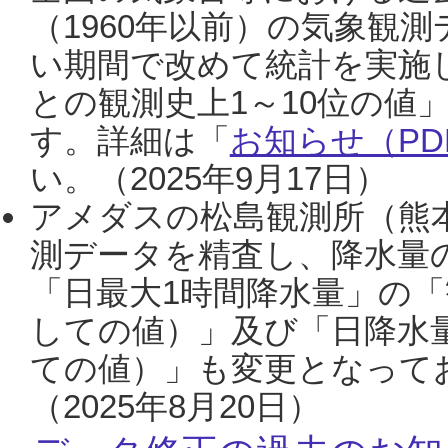
（1960年以前）の気象観
い期間で改めて統計を実施
との観測史上1～10位の値
す。詳細は「
お知らせ（PDF
い。（2025年9月17日）
アメダスの松島観測所（熊本
測データを精査し、降水量
「日最大1時間降水量」の「
しての値）」及び「日降水
ての値）」も変更となって
（2025年8月20日）