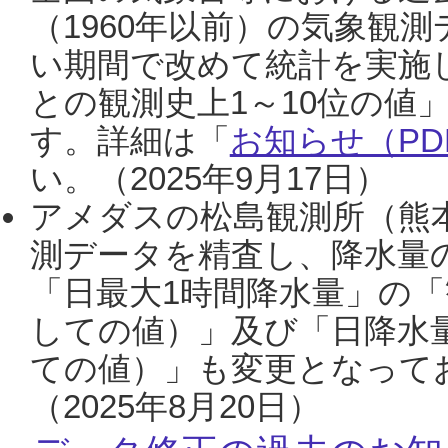
（1960年以前）の気象観
い期間で改めて統計を実施
との観測史上1～10位の値
す。詳細は「
お知らせ（PDF
い。（2025年9月17日）
アメダスの松島観測所（熊本
測データを精査し、降水量
「日最大1時間降水量」の「
しての値）」及び「日降水
ての値）」も変更となって
（2025年8月20日）