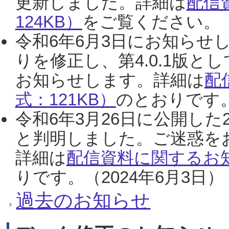
更新しました。詳細は
配信
124KB）
をご覧ください。（2
令和6年6月3日にお知らせし
りを修正し、第4.0.1版
お知らせします。詳細は
配
式：121KB）
のとおりです。
令和6年3月26日に公開した
と判明しました。ご迷惑を
詳細は
配信資料に関するお知
りです。（2024年6月3日）
過去のお知らせ