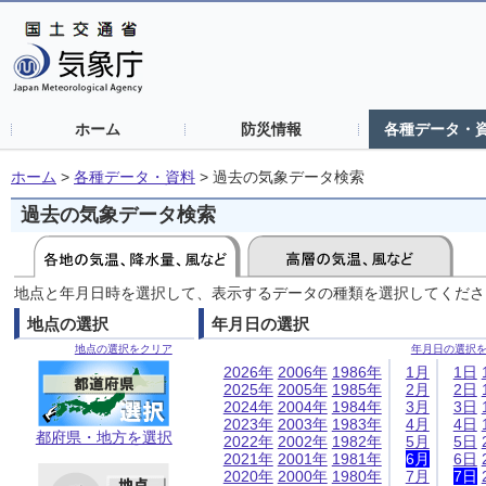
ホーム
防災情報
各種データ・
ホーム
>
各種データ・資料
>
過去の気象データ検索
過去の気象データ検索
地点と年月日時を選択して、表示するデータの種類を選択してくださ
地点の選択
年月日の選択
地点の選択をクリア
年月日の選択
2026年
2006年
1986年
1月
1日
2025年
2005年
1985年
2月
2日
2024年
2004年
1984年
3月
3日
2023年
2003年
1983年
4月
4日
都府県・地方を選択
2022年
2002年
1982年
5月
5日
2021年
2001年
1981年
6月
6日
2020年
2000年
1980年
7月
7日