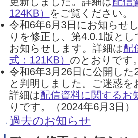
更新しました。詳細は
配信
124KB）
をご覧ください。（2
令和6年6月3日にお知らせし
りを修正し、第4.0.1版
お知らせします。詳細は
配
式：121KB）
のとおりです。
令和6年3月26日に公開した
と判明しました。ご迷惑を
詳細は
配信資料に関するお知
りです。（2024年6月3日）
過去のお知らせ