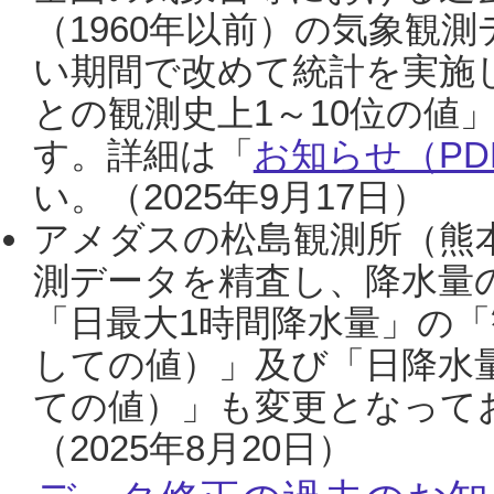
（1960年以前）の気象観
い期間で改めて統計を実施
との観測史上1～10位の値
す。詳細は「
お知らせ（PDF
い。（2025年9月17日）
アメダスの松島観測所（熊本
測データを精査し、降水量
「日最大1時間降水量」の「
しての値）」及び「日降水
ての値）」も変更となって
（2025年8月20日）