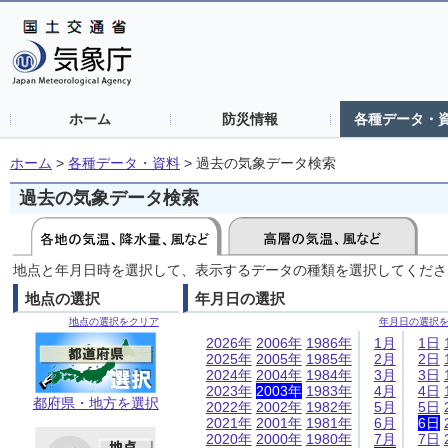
ホーム
防災情報
各種データ・
ホーム
>
各種データ・資料
>
過去の気象データ検索
過去の気象データ検索
地点と年月日時を選択して、表示するデータの種類を選択してくださ
地点の選択
年月日の選択
地点の選択をクリア
年月日の選択
2026年
2006年
1986年
1月
1日
2025年
2005年
1985年
2月
2日
2024年
2004年
1984年
3月
3日
2023年
2003年
1983年
4月
4日
都府県・地方を選択
2022年
2002年
1982年
5月
5日
2021年
2001年
1981年
6月
6日
2020年
2000年
1980年
7月
7日