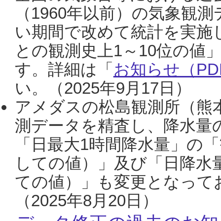
（1960年以前）の気象観
い期間で改めて統計を実施
との観測史上1～10位の値
す。詳細は「
お知らせ（PDF
い。（2025年9月17日）
アメダスの松島観測所（熊本
測データを精査し、降水量
「日最大1時間降水量」の「
しての値）」及び「日降水
ての値）」も変更となって
（2025年8月20日）