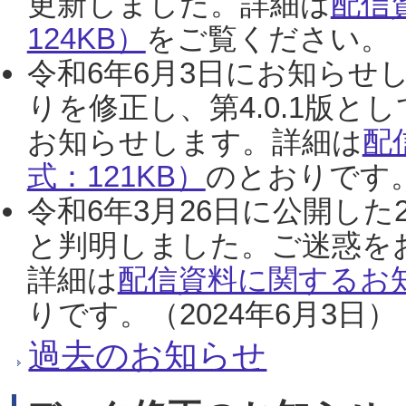
更新しました。詳細は
配信
124KB）
をご覧ください。（2
令和6年6月3日にお知らせし
りを修正し、第4.0.1版
お知らせします。詳細は
配
式：121KB）
のとおりです。
令和6年3月26日に公開した
と判明しました。ご迷惑を
詳細は
配信資料に関するお知
りです。（2024年6月3日）
過去のお知らせ