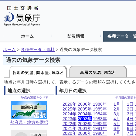
ホーム
防災情報
各種データ・
ホーム
>
各種データ・資料
>
過去の気象データ検索
過去の気象データ検索
地点と年月日時を選択して、表示するデータの種類を選択してくださ
地点の選択
年月日の選択
地点の選択をクリア
年月日の選択
2026年
2006年
1986年
1月
1日
2025年
2005年
1985年
2月
2日
2024年
2004年
1984年
3月
3日
2023年
2003年
1983年
4月
4日
都府県・地方を選択
2022年
2002年
1982年
5月
5日
2021年
2001年
1981年
6月
6日
2020年
2000年
1980年
7月
7日