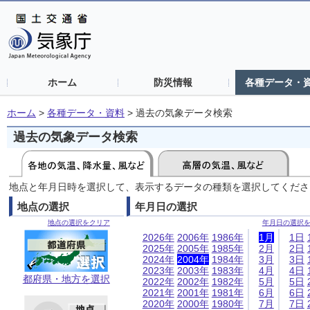
ホーム
防災情報
各種データ・
ホーム
>
各種データ・資料
>
過去の気象データ検索
過去の気象データ検索
地点と年月日時を選択して、表示するデータの種類を選択してくださ
地点の選択
年月日の選択
地点の選択をクリア
年月日の選択
2026年
2006年
1986年
1月
1日
2025年
2005年
1985年
2月
2日
2024年
2004年
1984年
3月
3日
2023年
2003年
1983年
4月
4日
都府県・地方を選択
2022年
2002年
1982年
5月
5日
2021年
2001年
1981年
6月
6日
2020年
2000年
1980年
7月
7日