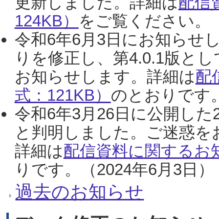
更新しました。詳細は
配信
124KB）
をご覧ください。（2
令和6年6月3日にお知らせし
りを修正し、第4.0.1版
お知らせします。詳細は
配
式：121KB）
のとおりです。
令和6年3月26日に公開した
と判明しました。ご迷惑を
詳細は
配信資料に関するお知
りです。（2024年6月3日）
過去のお知らせ