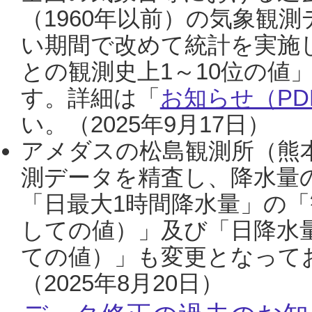
（1960年以前）の気象観
い期間で改めて統計を実施
との観測史上1～10位の値
す。詳細は「
お知らせ（PDF
い。（2025年9月17日）
アメダスの松島観測所（熊本
測データを精査し、降水量
「日最大1時間降水量」の「
しての値）」及び「日降水
ての値）」も変更となって
（2025年8月20日）