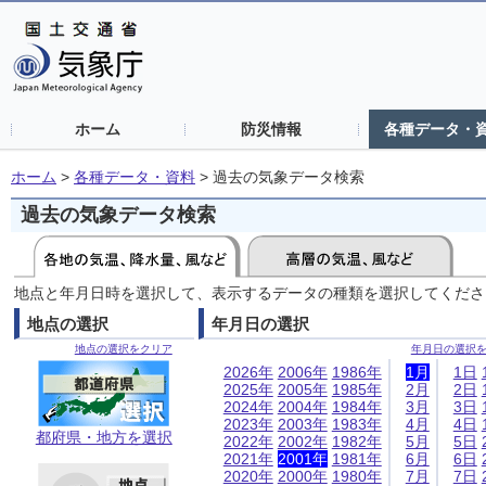
ホーム
防災情報
各種データ・
ホーム
>
各種データ・資料
>
過去の気象データ検索
過去の気象データ検索
地点と年月日時を選択して、表示するデータの種類を選択してくださ
地点の選択
年月日の選択
地点の選択をクリア
年月日の選択
2026年
2006年
1986年
1月
1日
2025年
2005年
1985年
2月
2日
2024年
2004年
1984年
3月
3日
2023年
2003年
1983年
4月
4日
都府県・地方を選択
2022年
2002年
1982年
5月
5日
2021年
2001年
1981年
6月
6日
2020年
2000年
1980年
7月
7日