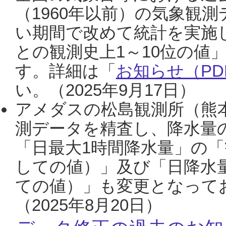
（1960年以前）の気象観
い期間で改めて統計を実施
との観測史上1～10位の値
す。詳細は「
お知らせ（PDF
い。（2025年9月17日）
アメダスの松島観測所（熊本
測データを精査し、降水量
「日最大1時間降水量」の「
しての値）」及び「日降水
ての値）」も変更となって
（2025年8月20日）