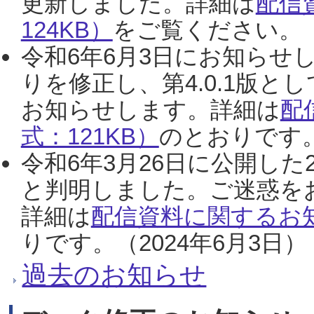
更新しました。詳細は
配信
124KB）
をご覧ください。（2
令和6年6月3日にお知らせし
りを修正し、第4.0.1版
お知らせします。詳細は
配
式：121KB）
のとおりです。
令和6年3月26日に公開した
と判明しました。ご迷惑を
詳細は
配信資料に関するお知
りです。（2024年6月3日）
過去のお知らせ