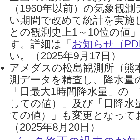
（1960年以前）の気象観
い期間で改めて統計を実施
との観測史上1～10位の値
す。詳細は「
お知らせ（PDF
い。（2025年9月17日）
アメダスの松島観測所（熊本
測データを精査し、降水量
「日最大1時間降水量」の「
しての値）」及び「日降水
ての値）」も変更となって
（2025年8月20日）