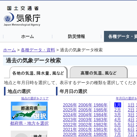
ホーム
防災情報
各種データ・
ホーム
>
各種データ・資料
>
過去の気象データ検索
過去の気象データ検索
地点と年月日時を選択して、表示するデータの種類を選択してくださ
地点の選択
年月日の選択
地点の選択をクリア
年月日の選択
2026年
2006年
1986年
1月
1日
2025年
2005年
1985年
2月
2日
2024年
2004年
1984年
3月
3日
2023年
2003年
1983年
4月
4日
都府県・地方を選択
2022年
2002年
1982年
5月
5日
2021年
2001年
1981年
6月
6日
2020年
2000年
1980年
7月
7日