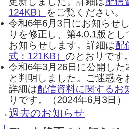
更新しました。詳細は
配信
124KB）
をご覧ください。（2
令和6年6月3日にお知らせし
りを修正し、第4.0.1版
お知らせします。詳細は
配
式：121KB）
のとおりです。
令和6年3月26日に公開した
と判明しました。ご迷惑を
詳細は
配信資料に関するお知
りです。（2024年6月3日）
過去のお知らせ