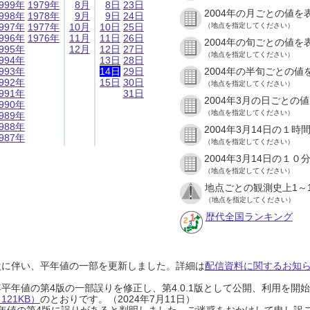
999年
1979年
8月
8日
23日
2004年の月ごとの値を
998年
1978年
9月
9日
24日
997年
1977年
10月
10日
25日
（地点を指定してください）
996年
1976年
11月
11日
26日
2004年の旬ごとの値を
995年
12月
12日
27日
（地点を指定してください）
994年
13日
28日
993年
14日
29日
2004年の半旬ごとの値
992年
15日
30日
（地点を指定してください）
991年
31日
2004年3月の日ごとの
990年
（地点を指定してください）
989年
988年
2004年3月14日の１
987年
（地点を指定してください）
2004年3月14日の１
（地点を指定してください）
地点ごとの観測史上1～
（地点を指定してください）
歴代全国ランキング
設に伴い、平年値の一部を更新しました。詳細は
配信資料に関するお知らせ
0年平年値の第4版の一部誤りを修正し、第4.0.1版として公開、利用を
21KB）
のとおりです。（2024年7月11日）
0年平年値の第4版に誤りがあると判明しました。ご迷惑をおかけして申し訳