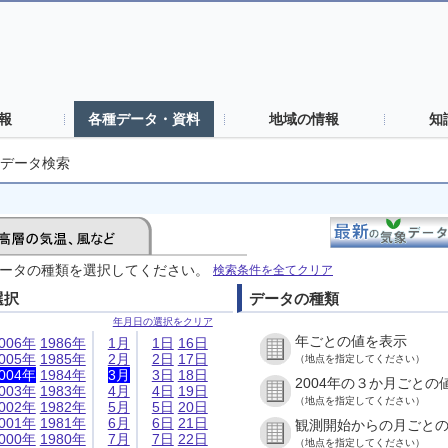
報
各種データ・資料
地域の情報
知
データ検索
ータの種類を選択してください。
検索条件を全てクリア
選択
データの種類
年月日の選択をクリア
年ごとの値を表示
006年
1986年
1月
1日
16日
005年
1985年
2月
2日
17日
（地点を指定してください）
004年
1984年
3月
3日
18日
2004年の３か月ごとの
003年
1983年
4月
4日
19日
（地点を指定してください）
002年
1982年
5月
5日
20日
001年
1981年
6月
6日
21日
観測開始からの月ごと
000年
1980年
7月
7日
22日
（地点を指定してください）