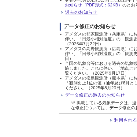
お知らせ（PDF形式：62KB）
のとおり
過去のお知らせ
データ修正のお知らせ
アメダスの郡家観測所（兵庫県）におい
伴い、「日最小相対湿度」の「観測史
（2026年7月22日）
アメダスの高野観測所（広島県）におい
伴い、「日最小相対湿度」の「観測史
日）
全国の気象台等における過去の気象観
施しました。これに伴い、「地点ごと
覧ください。（2025年9月17日）
アメダスの松島観測所（熊本県）にお
「観測史上1位の値（通年及び8月と
ください。（2025年8月20日）
データ修正の過去のお知らせ
※ 掲載している気象データは、
な修正については、データ修正の
利用され