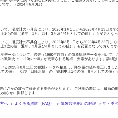
です。（2024年6月3日）
て、湿度計の不具合により、2026年1月1日から2026年4月13日
上1位の値（通年、1月、2月、3月及び4月としての値）」も変更とな
て、湿度計の不具合により、2026年3月1日から2026年4月22日
上1位の値（通年、3月及び4月としての値）」も変更となっておりますので
測データについて、過去（1960年以前）の気象観測データを用いて、
の観測史上1～10位の値」が更新される地点・要素があります。詳細は
ける2025年8月11日の観測データを精査し、降水量の値を修正しまし
しての値）」及び「日降水量」の「観測史上1位の値（8月としての値）
過去にさかのぼって修正する場合があります。 ご利用の際には、最新の掲
お知らせに掲載します。
る方へ
よくある質問（FAQ）
気象観測統計の解説
年・季