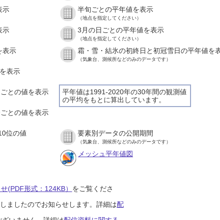
表示
半旬ごとの平年値を表示
（地点を指定してください）
表示
3月の日ごとの平年値を表示
（地点を指定してください）
を表示
霜・雪・結氷の初終日と初冠雪日の平年値を
（気象台、測候所などのみのデータです）
値を表示
時間ごとの値を表示
平年値は1991-2020年の30年間の観測値
の平均をもとに算出しています。
０分ごとの値を表示
10位の値
要素別データの公開期間
（気象台、測候所などのみのデータです）
メッシュ平年値図
(PDF形式：124KB）
をご覧くださ
開始しましたのでお知らせします。詳細は
配
ございません。詳細は
配信資料に関する