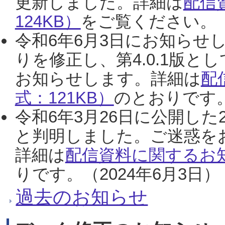
更新しました。詳細は
配信
124KB）
をご覧ください。（2
令和6年6月3日にお知らせし
りを修正し、第4.0.1版
お知らせします。詳細は
配
式：121KB）
のとおりです。
令和6年3月26日に公開した
と判明しました。ご迷惑を
詳細は
配信資料に関するお知
りです。（2024年6月3日）
過去のお知らせ