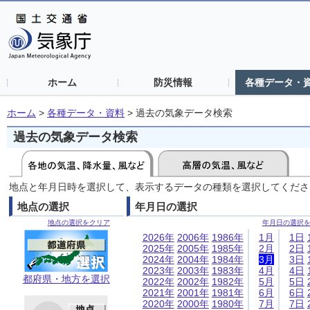
ホーム
防災情報
各種データ・
ホーム
>
各種データ・資料
>
過去の気象データ検索
過去の気象データ検索
地点と年月日時を選択して、表示するデータの種類を選択してくださ
地点の選択
年月日の選択
地点の選択をクリア
年月日の選択
2026年
2006年
1986年
1月
1日
2025年
2005年
1985年
2月
2日
2024年
2004年
1984年
3月
3日
2023年
2003年
1983年
4月
4日
都府県・地方を選択
2022年
2002年
1982年
5月
5日
2021年
2001年
1981年
6月
6日
2020年
2000年
1980年
7月
7日