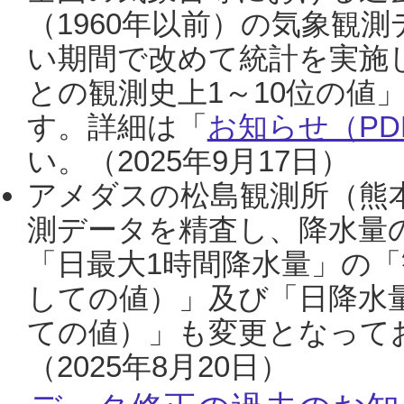
（1960年以前）の気象観
い期間で改めて統計を実施
との観測史上1～10位の値
す。詳細は「
お知らせ（PDF
い。（2025年9月17日）
アメダスの松島観測所（熊本
測データを精査し、降水量
「日最大1時間降水量」の「
しての値）」及び「日降水
ての値）」も変更となって
（2025年8月20日）