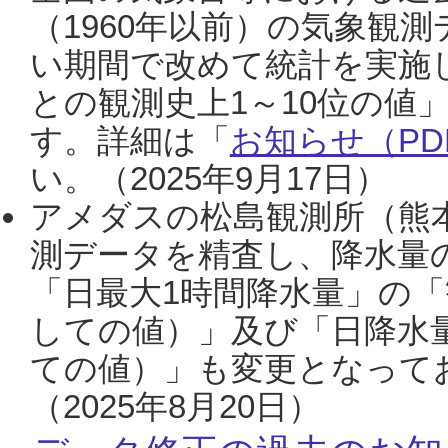
（1960年以前）の気象観
い期間で改めて統計を実施
との観測史上1～10位の値
す。詳細は「
お知らせ（PDF
い。（2025年9月17日）
アメダスの松島観測所（熊本
測データを精査し、降水量
「日最大1時間降水量」の「
しての値）」及び「日降水
ての値）」も変更となって
（2025年8月20日）