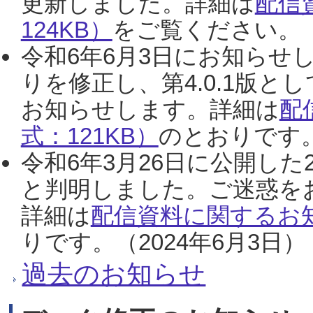
更新しました。詳細は
配信
124KB）
をご覧ください。（2
令和6年6月3日にお知らせし
りを修正し、第4.0.1版
お知らせします。詳細は
配
式：121KB）
のとおりです。
令和6年3月26日に公開した
と判明しました。ご迷惑を
詳細は
配信資料に関するお知
りです。（2024年6月3日）
過去のお知らせ