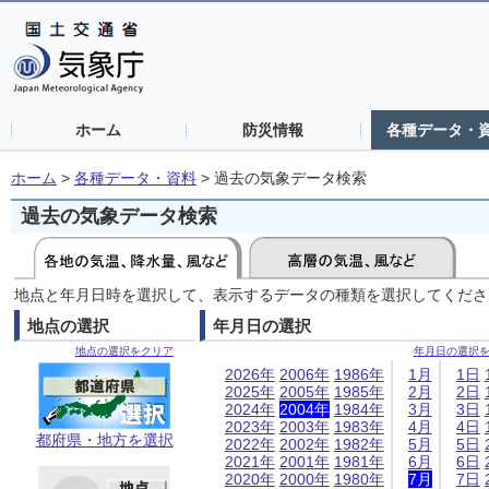
ホーム
防災情報
各種データ・
ホーム
>
各種データ・資料
>
過去の気象データ検索
過去の気象データ検索
地点と年月日時を選択して、表示するデータの種類を選択してくださ
地点の選択
年月日の選択
地点の選択をクリア
年月日の選択
2026年
2006年
1986年
1月
1日
2025年
2005年
1985年
2月
2日
2024年
2004年
1984年
3月
3日
2023年
2003年
1983年
4月
4日
都府県・地方を選択
2022年
2002年
1982年
5月
5日
2021年
2001年
1981年
6月
6日
2020年
2000年
1980年
7月
7日