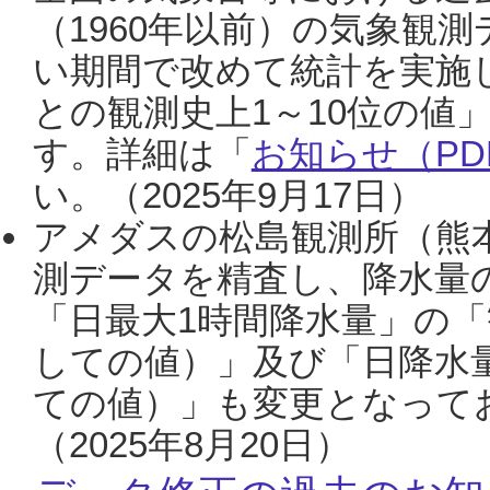
（1960年以前）の気象観
い期間で改めて統計を実施
との観測史上1～10位の値
す。詳細は「
お知らせ（PDF
い。（2025年9月17日）
アメダスの松島観測所（熊本
測データを精査し、降水量
「日最大1時間降水量」の「
しての値）」及び「日降水
ての値）」も変更となって
（2025年8月20日）