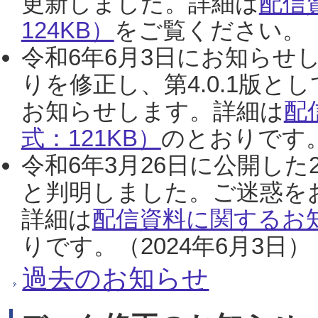
更新しました。詳細は
配信
124KB）
をご覧ください。（2
令和6年6月3日にお知らせし
りを修正し、第4.0.1版
お知らせします。詳細は
配
式：121KB）
のとおりです。
令和6年3月26日に公開した
と判明しました。ご迷惑を
詳細は
配信資料に関するお知
りです。（2024年6月3日）
過去のお知らせ