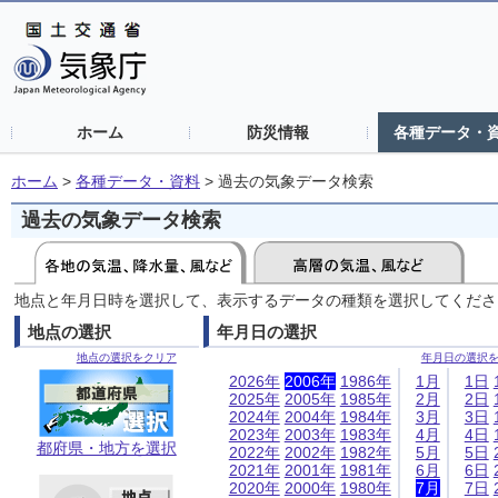
ホーム
防災情報
各種データ・
ホーム
>
各種データ・資料
>
過去の気象データ検索
過去の気象データ検索
地点と年月日時を選択して、表示するデータの種類を選択してくださ
地点の選択
年月日の選択
地点の選択をクリア
年月日の選択
2026年
2006年
1986年
1月
1日
2025年
2005年
1985年
2月
2日
2024年
2004年
1984年
3月
3日
2023年
2003年
1983年
4月
4日
都府県・地方を選択
2022年
2002年
1982年
5月
5日
2021年
2001年
1981年
6月
6日
2020年
2000年
1980年
7月
7日