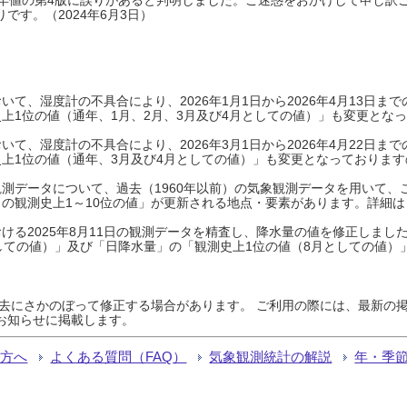
です。（2024年6月3日）
て、湿度計の不具合により、2026年1月1日から2026年4月13日
上1位の値（通年、1月、2月、3月及び4月としての値）」も変更とな
て、湿度計の不具合により、2026年3月1日から2026年4月22日
上1位の値（通年、3月及び4月としての値）」も変更となっておりますので
測データについて、過去（1960年以前）の気象観測データを用いて、
の観測史上1～10位の値」が更新される地点・要素があります。詳細は
ける2025年8月11日の観測データを精査し、降水量の値を修正しまし
しての値）」及び「日降水量」の「観測史上1位の値（8月としての値）
過去にさかのぼって修正する場合があります。 ご利用の際には、最新の掲
お知らせに掲載します。
る方へ
よくある質問（FAQ）
気象観測統計の解説
年・季