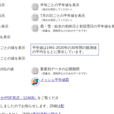
表示
半旬ごとの平年値を表示
（地点を指定してください）
表示
7月の日ごとの平年値を表示
（地点を指定してください）
を表示
霜・雪・結氷の初終日と初冠雪日の平年値を
（気象台、測候所などのみのデータです）
値を表示
時間ごとの値を表示
平年値は1991-2020年の30年間の観測値
の平均をもとに算出しています。
０分ごとの値を表示
10位の値
要素別データの公開期間
（気象台、測候所などのみのデータです）
メッシュ平年値図
(PDF形式：124KB）
をご覧くださ
開始しましたのでお知らせします。詳細は
配
ございません。詳細は
配信資料に関する