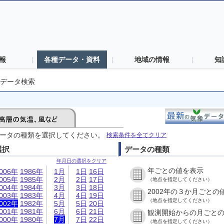
報
各種データ・資料
地域の情報
知
データ検索
ータの種類を選択してください。
検索条件を全てクリア
選択
データの種類
年月日の選択をクリア
年ごとの値を表示
006年
1986年
1月
1日
16日
005年
1985年
2月
2日
17日
（地点を指定してください）
004年
1984年
3月
3日
18日
2002年の３か月ごとの
003年
1983年
4月
4日
19日
（地点を指定してください）
002年
1982年
5月
5日
20日
001年
1981年
6月
6日
21日
観測開始からの月ごと
000年
1980年
7月
7日
22日
（地点を指定してください）