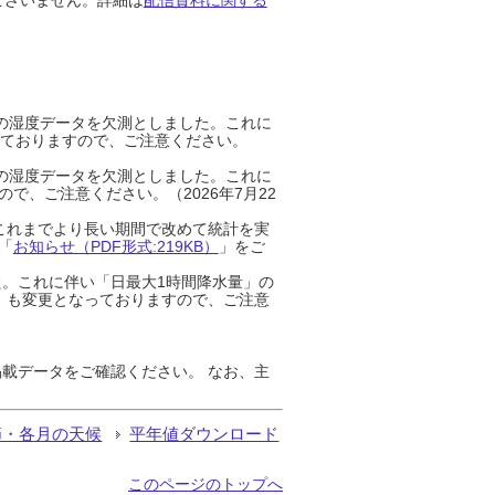
までの湿度データを欠測としました。これに
っておりますので、ご注意ください。
までの湿度データを欠測としました。これに
、ご注意ください。（2026年7月22
これまでより長い期間で改めて統計を実
「
お知らせ（PDF形式:219KB）
」をご
た。これに伴い「日最大1時間降水量」の
」も変更となっておりますので、ご注意
載データをご確認ください。 なお、主
節・各月の天候
平年値ダウンロード
このページのトップへ