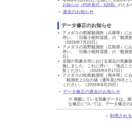
お知らせ（PDF形式：62KB）
のとおり
過去のお知らせ
データ修正のお知らせ
アメダスの郡家観測所（兵庫県）におい
伴い、「日最小相対湿度」の「観測史
（2026年7月22日）
アメダスの高野観測所（広島県）におい
伴い、「日最小相対湿度」の「観測史
日）
全国の気象台等における過去の気象観
施しました。これに伴い、「地点ごと
覧ください。（2025年9月17日）
アメダスの松島観測所（熊本県）にお
「観測史上1位の値（通年及び8月と
ください。（2025年8月20日）
データ修正の過去のお知らせ
※ 掲載している気象データは、
な修正については、データ修正の
利用され