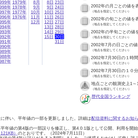
999年
1979年
8月
8日
23日
2002年の月ごとの値を
998年
1978年
9月
9日
24日
997年
1977年
10月
10日
25日
（地点を指定してください）
996年
1976年
11月
11日
26日
2002年の旬ごとの値を
995年
12月
12日
27日
（地点を指定してください）
994年
13日
28日
993年
14日
29日
2002年の半旬ごとの値
992年
15日
30日
（地点を指定してください）
991年
31日
2002年7月の日ごとの
990年
（地点を指定してください）
989年
988年
2002年7月30日の１
987年
（地点を指定してください）
2002年7月30日の１
（地点を指定してください）
地点ごとの観測史上1～
（地点を指定してください）
歴代全国ランキング
設に伴い、平年値の一部を更新しました。詳細は
配信資料に関するお知らせ
0年平年値の第4版の一部誤りを修正し、第4.0.1版として公開、利用を
21KB）
のとおりです。（2024年7月11日）
0年平年値の第4版に誤りがあると判明しました。ご迷惑をおかけして申し訳