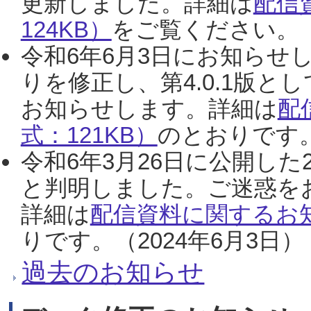
更新しました。詳細は
配信
124KB）
をご覧ください。（2
令和6年6月3日にお知らせし
りを修正し、第4.0.1版
お知らせします。詳細は
配
式：121KB）
のとおりです。
令和6年3月26日に公開した
と判明しました。ご迷惑を
詳細は
配信資料に関するお知
りです。（2024年6月3日）
過去のお知らせ