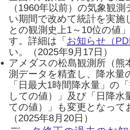
（1960年以前）の気象観
い期間で改めて統計を実施
との観測史上1～10位の値
す。詳細は「
お知らせ（PDF
い。（2025年9月17日）
アメダスの松島観測所（熊本
測データを精査し、降水量
「日最大1時間降水量」の「
しての値）」及び「日降水
ての値）」も変更となって
（2025年8月20日）