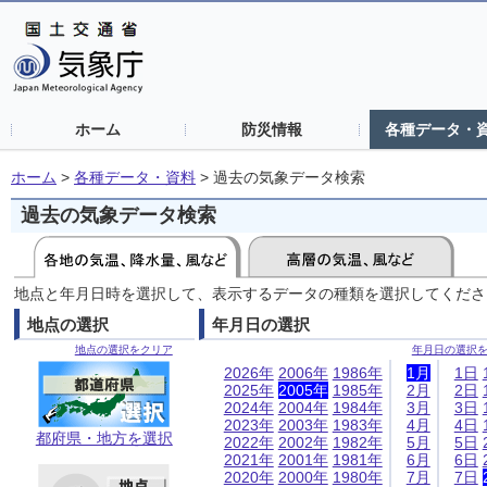
ホーム
防災情報
各種データ・
ホーム
>
各種データ・資料
>
過去の気象データ検索
過去の気象データ検索
地点と年月日時を選択して、表示するデータの種類を選択してくださ
地点の選択
年月日の選択
地点の選択をクリア
年月日の選択
2026年
2006年
1986年
1月
1日
2025年
2005年
1985年
2月
2日
2024年
2004年
1984年
3月
3日
2023年
2003年
1983年
4月
4日
都府県・地方を選択
2022年
2002年
1982年
5月
5日
2021年
2001年
1981年
6月
6日
2020年
2000年
1980年
7月
7日