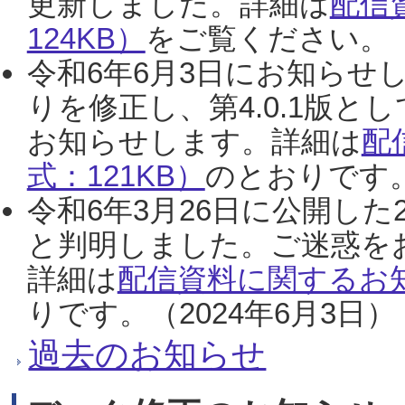
更新しました。詳細は
配信
124KB）
をご覧ください。（2
令和6年6月3日にお知らせし
りを修正し、第4.0.1版
お知らせします。詳細は
配
式：121KB）
のとおりです。
令和6年3月26日に公開した
と判明しました。ご迷惑を
詳細は
配信資料に関するお知
りです。（2024年6月3日）
過去のお知らせ