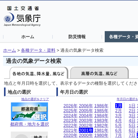
ホーム
防災情報
各種データ・
ホーム
>
各種データ・資料
>
過去の気象データ検索
過去の気象データ検索
地点と年月日時を選択して、表示するデータの種類を選択してくださ
地点の選択
年月日の選択
地点の選択をクリア
年月日の選択
2026年
2006年
1986年
1月
1日
2025年
2005年
1985年
2月
2日
2024年
2004年
1984年
3月
3日
2023年
2003年
1983年
4月
4日
都府県・地方を選択
2022年
2002年
1982年
5月
5日
2021年
2001年
1981年
6月
6日
2020年
2000年
1980年
7月
7日