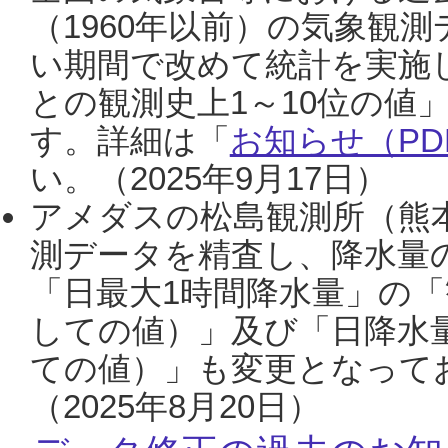
（1960年以前）の気象観
い期間で改めて統計を実施
との観測史上1～10位の値
す。詳細は「
お知らせ（PDF
い。（2025年9月17日）
アメダスの松島観測所（熊本
測データを精査し、降水量
「日最大1時間降水量」の「
しての値）」及び「日降水
ての値）」も変更となって
（2025年8月20日）