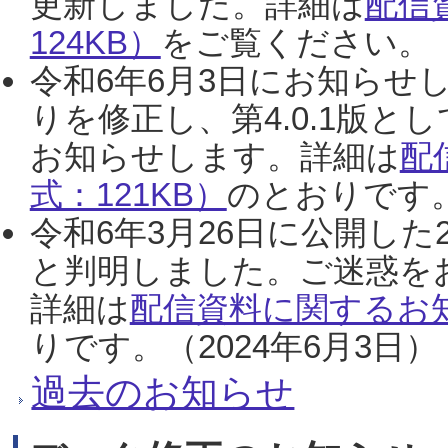
更新しました。詳細は
配信
124KB）
をご覧ください。（2
令和6年6月3日にお知らせし
りを修正し、第4.0.1版
お知らせします。詳細は
配
式：121KB）
のとおりです。
令和6年3月26日に公開した
と判明しました。ご迷惑を
詳細は
配信資料に関するお知
りです。（2024年6月3日）
過去のお知らせ