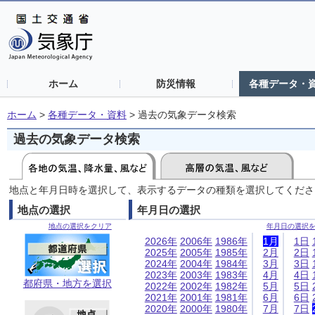
ホーム
防災情報
各種データ・
ホーム
>
各種データ・資料
>
過去の気象データ検索
過去の気象データ検索
地点と年月日時を選択して、表示するデータの種類を選択してくださ
地点の選択
年月日の選択
地点の選択をクリア
年月日の選択
2026年
2006年
1986年
1月
1日
2025年
2005年
1985年
2月
2日
2024年
2004年
1984年
3月
3日
2023年
2003年
1983年
4月
4日
都府県・地方を選択
2022年
2002年
1982年
5月
5日
2021年
2001年
1981年
6月
6日
2020年
2000年
1980年
7月
7日