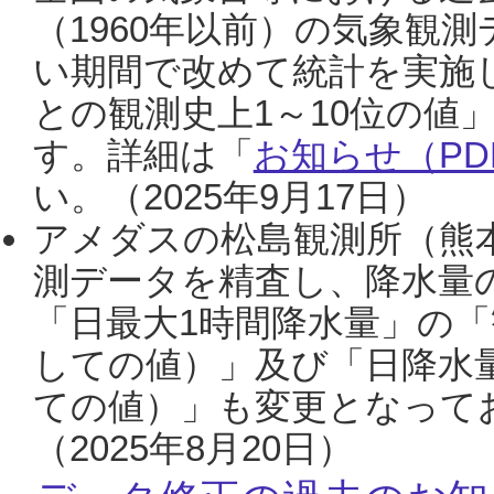
（1960年以前）の気象観
い期間で改めて統計を実施
との観測史上1～10位の値
す。詳細は「
お知らせ（PDF
い。（2025年9月17日）
アメダスの松島観測所（熊本
測データを精査し、降水量
「日最大1時間降水量」の「
しての値）」及び「日降水
ての値）」も変更となって
（2025年8月20日）