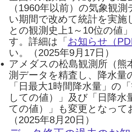
（1960年以前）の気象観
い期間で改めて統計を実施
との観測史上1～10位の値
す。詳細は「
お知らせ（PDF
い。（2025年9月17日）
アメダスの松島観測所（熊本
測データを精査し、降水量
「日最大1時間降水量」の「
しての値）」及び「日降水
ての値）」も変更となって
（2025年8月20日）