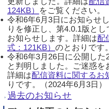
更新しました。詳細は
配信
124KB）
をご覧ください。（2
令和6年6月3日にお知らせし
りを修正し、第4.0.1版
お知らせします。詳細は
配
式：121KB）
のとおりです。
令和6年3月26日に公開した
と判明しました。ご迷惑を
詳細は
配信資料に関するお知
りです。（2024年6月3日）
過去のお知らせ