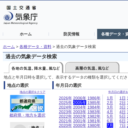
ホーム
防災情報
各種データ・
ホーム
>
各種データ・資料
>
過去の気象データ検索
過去の気象データ検索
地点と年月日時を選択して、表示するデータの種類を選択してくださ
地点の選択
年月日の選択
地点の選択をクリア
年月日の選択
2026年
2006年
1986年
1月
1日
2025年
2005年
1985年
2月
2日
2024年
2004年
1984年
3月
3日
2023年
2003年
1983年
4月
4日
都府県・地方を選択
2022年
2002年
1982年
5月
5日
2021年
2001年
1981年
6月
6日
2020年
2000年
1980年
7月
7日