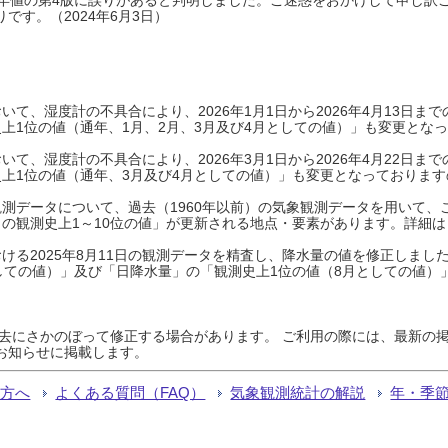
です。（2024年6月3日）
て、湿度計の不具合により、2026年1月1日から2026年4月13日
上1位の値（通年、1月、2月、3月及び4月としての値）」も変更とな
て、湿度計の不具合により、2026年3月1日から2026年4月22日
上1位の値（通年、3月及び4月としての値）」も変更となっておりますので
測データについて、過去（1960年以前）の気象観測データを用いて、
の観測史上1～10位の値」が更新される地点・要素があります。詳細は
ける2025年8月11日の観測データを精査し、降水量の値を修正しまし
しての値）」及び「日降水量」の「観測史上1位の値（8月としての値）
過去にさかのぼって修正する場合があります。 ご利用の際には、最新の掲
お知らせに掲載します。
る方へ
よくある質問（FAQ）
気象観測統計の解説
年・季