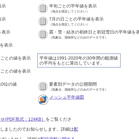
表示
半旬ごとの平年値を表示
（地点を指定してください）
表示
7月の日ごとの平年値を表示
（地点を指定してください）
を表示
霜・雪・結氷の初終日と初冠雪日の平年値を
（気象台、測候所などのみのデータです）
値を表示
時間ごとの値を表示
平年値は1991-2020年の30年間の観測値
の平均をもとに算出しています。
０分ごとの値を表示
10位の値
要素別データの公開期間
（気象台、測候所などのみのデータです）
メッシュ平年値図
(PDF形式：124KB）
をご覧くださ
開始しましたのでお知らせします。詳細は
配
ございません。詳細は
配信資料に関する