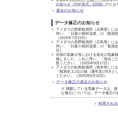
お知らせ（PDF形式：62KB）
のとおり
過去のお知らせ
データ修正のお知らせ
アメダスの郡家観測所（兵庫県）におい
伴い、「日最小相対湿度」の「観測史
（2026年7月22日）
アメダスの高野観測所（広島県）におい
伴い、「日最小相対湿度」の「観測史
日）
全国の気象台等における過去の気象観
施しました。これに伴い、「地点ごと
覧ください。（2025年9月17日）
アメダスの松島観測所（熊本県）にお
「観測史上1位の値（通年及び8月と
ください。（2025年8月20日）
データ修正の過去のお知らせ
※ 掲載している気象データは、
な修正については、データ修正の
利用され