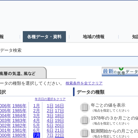
報
各種データ・資料
地域の情報
知
データ検索
ータの種類を選択してください。
検索条件を全てクリア
選択
データの種類
年月日の選択をクリア
年ごとの値を表示
006年
1986年
1月
1日
16日
005年
1985年
2月
2日
17日
（地点を指定してください）
004年
1984年
3月
3日
18日
1978年の３か月ごとの
003年
1983年
4月
4日
19日
（地点を指定してください）
002年
1982年
5月
5日
20日
001年
1981年
6月
6日
21日
観測開始からの月ごと
000年
1980年
7月
7日
22日
（地点を指定してください）