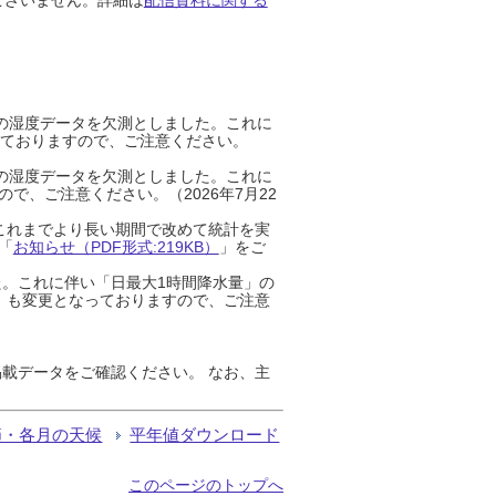
までの湿度データを欠測としました。これに
っておりますので、ご注意ください。
までの湿度データを欠測としました。これに
、ご注意ください。（2026年7月22
これまでより長い期間で改めて統計を実
「
お知らせ（PDF形式:219KB）
」をご
た。これに伴い「日最大1時間降水量」の
」も変更となっておりますので、ご注意
載データをご確認ください。 なお、主
節・各月の天候
平年値ダウンロード
このページのトップへ