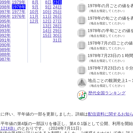
999年
1979年
8月
8日
23日
1978年の月ごとの値を
998年
1978年
9月
9日
24日
997年
1977年
10月
10日
25日
（地点を指定してください）
996年
1976年
11月
11日
26日
1978年の旬ごとの値を
995年
12月
12日
27日
（地点を指定してください）
994年
13日
28日
993年
14日
29日
1978年の半旬ごとの値
992年
15日
30日
（地点を指定してください）
991年
31日
1978年7月の日ごとの
990年
（地点を指定してください）
989年
988年
1978年7月23日の１
987年
（地点を指定してください）
1978年7月23日の１
（地点を指定してください）
地点ごとの観測史上1～
（地点を指定してください）
歴代全国ランキング
設に伴い、平年値の一部を更新しました。詳細は
配信資料に関するお知らせ
0年平年値の第4版の一部誤りを修正し、第4.0.1版として公開、利用を
21KB）
のとおりです。（2024年7月11日）
0年平年値の第4版に誤りがあると判明しました。ご迷惑をおかけして申し訳