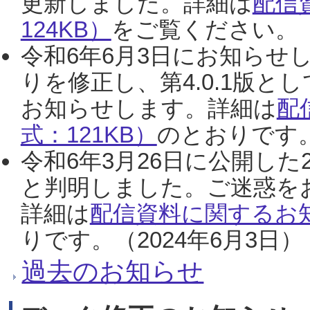
更新しました。詳細は
配信
124KB）
をご覧ください。（2
令和6年6月3日にお知らせし
りを修正し、第4.0.1版
お知らせします。詳細は
配
式：121KB）
のとおりです。
令和6年3月26日に公開した
と判明しました。ご迷惑を
詳細は
配信資料に関するお知
りです。（2024年6月3日）
過去のお知らせ