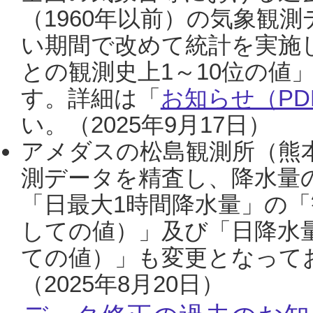
（1960年以前）の気象観
い期間で改めて統計を実施
との観測史上1～10位の値
す。詳細は「
お知らせ（PDF
い。（2025年9月17日）
アメダスの松島観測所（熊本
測データを精査し、降水量
「日最大1時間降水量」の「
しての値）」及び「日降水
ての値）」も変更となって
（2025年8月20日）