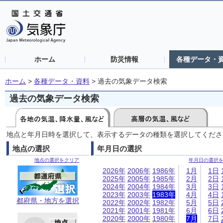
ホーム
防災情報
各種データ・
ホーム
>
各種データ・資料
>
過去の気象データ検索
過去の気象データ検索
地点と年月日時を選択して、表示するデータの種類を選択してくださ
地点の選択
年月日の選択
地点の選択をクリア
年月日の選択
2026年
2006年
1986年
1月
1日
2025年
2005年
1985年
2月
2日
2024年
2004年
1984年
3月
3日
2023年
2003年
1983年
4月
4日
都府県・地方を選択
2022年
2002年
1982年
5月
5日
2021年
2001年
1981年
6月
6日
2020年
2000年
1980年
7月
7日