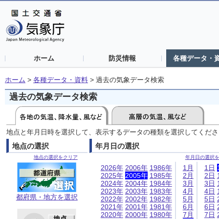
ホーム
防災情報
各種データ・
ホーム
>
各種データ・資料
>
過去の気象データ検索
過去の気象データ検索
地点と年月日時を選択して、表示するデータの種類を選択してくださ
地点の選択
年月日の選択
地点の選択をクリア
年月日の選択
2026年
2006年
1986年
1月
1日
2025年
2005年
1985年
2月
2日
2024年
2004年
1984年
3月
3日
2023年
2003年
1983年
4月
4日
都府県・地方を選択
2022年
2002年
1982年
5月
5日
2021年
2001年
1981年
6月
6日
2020年
2000年
1980年
7月
7日