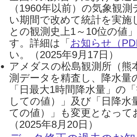
（1960年以前）の気象観
い期間で改めて統計を実施
との観測史上1～10位の値
す。詳細は「
お知らせ（PDF
い。（2025年9月17日）
アメダスの松島観測所（熊本
測データを精査し、降水量
「日最大1時間降水量」の「
しての値）」及び「日降水
ての値）」も変更となって
（2025年8月20日）