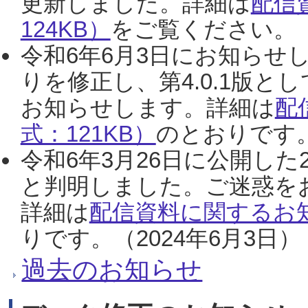
更新しました。詳細は
配信
124KB）
をご覧ください。（2
令和6年6月3日にお知らせし
りを修正し、第4.0.1版
お知らせします。詳細は
配
式：121KB）
のとおりです。
令和6年3月26日に公開した
と判明しました。ご迷惑を
詳細は
配信資料に関するお知
りです。（2024年6月3日）
過去のお知らせ