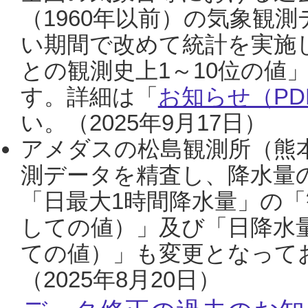
（1960年以前）の気象観
い期間で改めて統計を実施
との観測史上1～10位の値
す。詳細は「
お知らせ（PDF
い。（2025年9月17日）
アメダスの松島観測所（熊本
測データを精査し、降水量
「日最大1時間降水量」の「
しての値）」及び「日降水
ての値）」も変更となって
（2025年8月20日）