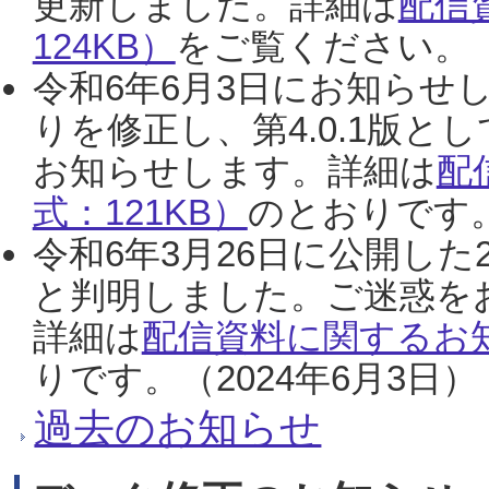
更新しました。詳細は
配信
124KB）
をご覧ください。（2
令和6年6月3日にお知らせし
りを修正し、第4.0.1版
お知らせします。詳細は
配
式：121KB）
のとおりです。
令和6年3月26日に公開した
と判明しました。ご迷惑を
詳細は
配信資料に関するお知
りです。（2024年6月3日）
過去のお知らせ