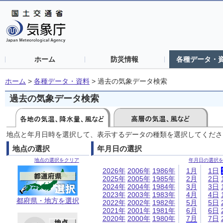
ホーム
防災情報
各種データ・
ホーム
>
各種データ・資料
>
過去の気象データ検索
過去の気象データ検索
地点と年月日時を選択して、表示するデータの種類を選択してくださ
地点の選択
年月日の選択
地点の選択をクリア
年月日の選択
2026年
2006年
1986年
1月
1日
2025年
2005年
1985年
2月
2日
2024年
2004年
1984年
3月
3日
2023年
2003年
1983年
4月
4日
都府県・地方を選択
2022年
2002年
1982年
5月
5日
2021年
2001年
1981年
6月
6日
2020年
2000年
1980年
7月
7日