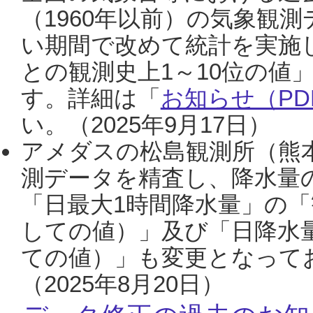
（1960年以前）の気象観
い期間で改めて統計を実施
との観測史上1～10位の値
す。詳細は「
お知らせ（PDF
い。（2025年9月17日）
アメダスの松島観測所（熊本
測データを精査し、降水量
「日最大1時間降水量」の「
しての値）」及び「日降水
ての値）」も変更となって
（2025年8月20日）