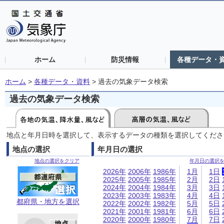
ホーム
防災情報
各種データ・
ホーム
>
各種データ・資料
>
過去の気象データ検索
過去の気象データ検索
地点と年月日時を選択して、表示するデータの種類を選択してくださ
地点の選択
年月日の選択
地点の選択をクリア
年月日の選択
2026年
2006年
1986年
1月
1日
2025年
2005年
1985年
2月
2日
2024年
2004年
1984年
3月
3日
2023年
2003年
1983年
4月
4日
都府県・地方を選択
2022年
2002年
1982年
5月
5日
2021年
2001年
1981年
6月
6日
2020年
2000年
1980年
7月
7日