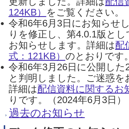
更新しました。詳細は
配信
124KB）
をご覧ください。（2
令和6年6月3日にお知らせし
りを修正し、第4.0.1版
お知らせします。詳細は
配
式：121KB）
のとおりです。
令和6年3月26日に公開した
と判明しました。ご迷惑を
詳細は
配信資料に関するお知
りです。（2024年6月3日）
過去のお知らせ