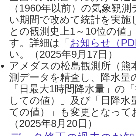
（1960年以前）の気象観
い期間で改めて統計を実施
との観測史上1～10位の値
す。詳細は「
お知らせ（PDF
い。（2025年9月17日）
アメダスの松島観測所（熊本
測データを精査し、降水量
「日最大1時間降水量」の「
しての値）」及び「日降水
ての値）」も変更となって
（2025年8月20日）