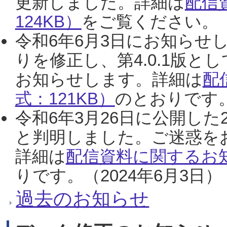
更新しました。詳細は
配信
124KB）
をご覧ください。（2
令和6年6月3日にお知らせし
りを修正し、第4.0.1版
お知らせします。詳細は
配
式：121KB）
のとおりです。
令和6年3月26日に公開した
と判明しました。ご迷惑を
詳細は
配信資料に関するお知
りです。（2024年6月3日）
過去のお知らせ