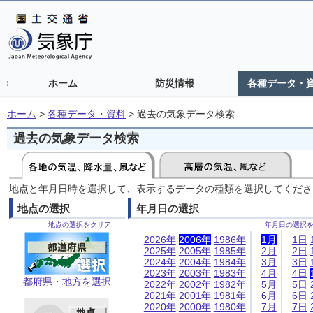
ホーム
防災情報
各種データ・
ホーム
>
各種データ・資料
>
過去の気象データ検索
過去の気象データ検索
地点と年月日時を選択して、表示するデータの種類を選択してくださ
地点の選択
年月日の選択
地点の選択をクリア
年月日の選択
2026年
2006年
1986年
1月
1日
2025年
2005年
1985年
2月
2日
2024年
2004年
1984年
3月
3日
2023年
2003年
1983年
4月
4日
都府県・地方を選択
2022年
2002年
1982年
5月
5日
2021年
2001年
1981年
6月
6日
2020年
2000年
1980年
7月
7日