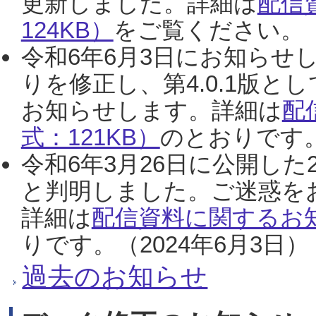
更新しました。詳細は
配信
124KB）
をご覧ください。（2
令和6年6月3日にお知らせし
りを修正し、第4.0.1版
お知らせします。詳細は
配
式：121KB）
のとおりです。
令和6年3月26日に公開した
と判明しました。ご迷惑を
詳細は
配信資料に関するお知
りです。（2024年6月3日）
過去のお知らせ