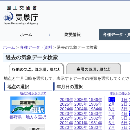
ホーム
防災情報
各種データ・
ホーム
>
各種データ・資料
>
過去の気象データ検索
過去の気象データ検索
地点と年月日時を選択して、表示するデータの種類を選択してくださ
地点の選択
年月日の選択
地点の選択をクリア
年月日の選択
2026年
2006年
1986年
1月
1日
2025年
2005年
1985年
2月
2日
2024年
2004年
1984年
3月
3日
2023年
2003年
1983年
4月
4日
都府県・地方を選択
2022年
2002年
1982年
5月
5日
2021年
2001年
1981年
6月
6日
2020年
2000年
1980年
7月
7日