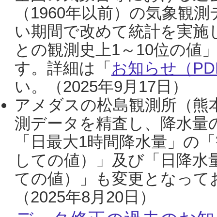
（1960年以前）の気象観
い期間で改めて統計を実施
との観測史上1～10位の値
す。詳細は「
お知らせ（PDF
い。（2025年9月17日）
アメダスの松島観測所（熊本
測データを精査し、降水量
「日最大1時間降水量」の「
しての値）」及び「日降水
ての値）」も変更となって
（2025年8月20日）