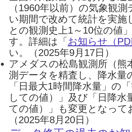
（1960年以前）の気象観
い期間で改めて統計を実施
との観測史上1～10位の値
す。詳細は「
お知らせ（PDF
い。（2025年9月17日）
アメダスの松島観測所（熊本
測データを精査し、降水量
「日最大1時間降水量」の「
しての値）」及び「日降水
ての値）」も変更となって
（2025年8月20日）