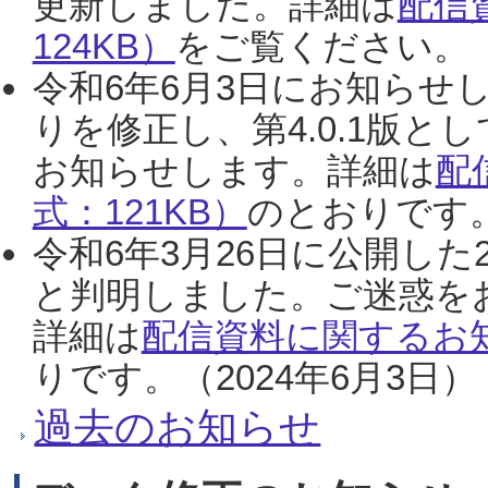
更新しました。詳細は
配信
124KB）
をご覧ください。（2
令和6年6月3日にお知らせし
りを修正し、第4.0.1版
お知らせします。詳細は
配
式：121KB）
のとおりです。
令和6年3月26日に公開した
と判明しました。ご迷惑を
詳細は
配信資料に関するお知
りです。（2024年6月3日）
過去のお知らせ