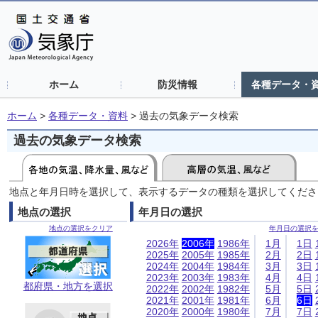
ホーム
防災情報
各種データ・
ホーム
>
各種データ・資料
>
過去の気象データ検索
過去の気象データ検索
地点と年月日時を選択して、表示するデータの種類を選択してくださ
地点の選択
年月日の選択
地点の選択をクリア
年月日の選択
2026年
2006年
1986年
1月
1日
2025年
2005年
1985年
2月
2日
2024年
2004年
1984年
3月
3日
2023年
2003年
1983年
4月
4日
都府県・地方を選択
2022年
2002年
1982年
5月
5日
2021年
2001年
1981年
6月
6日
2020年
2000年
1980年
7月
7日