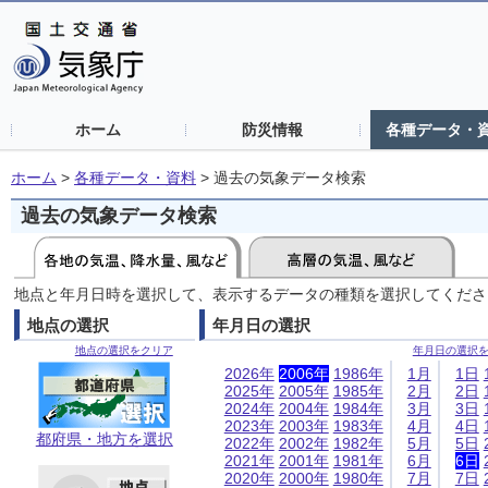
ホーム
防災情報
各種データ・
ホーム
>
各種データ・資料
>
過去の気象データ検索
過去の気象データ検索
地点と年月日時を選択して、表示するデータの種類を選択してくださ
地点の選択
年月日の選択
地点の選択をクリア
年月日の選択
2026年
2006年
1986年
1月
1日
2025年
2005年
1985年
2月
2日
2024年
2004年
1984年
3月
3日
2023年
2003年
1983年
4月
4日
都府県・地方を選択
2022年
2002年
1982年
5月
5日
2021年
2001年
1981年
6月
6日
2020年
2000年
1980年
7月
7日