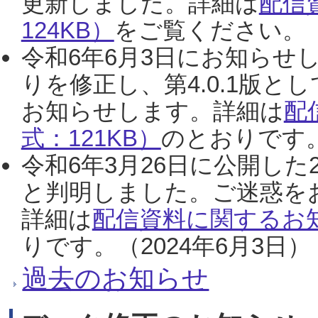
更新しました。詳細は
配信
124KB）
をご覧ください。（2
令和6年6月3日にお知らせし
りを修正し、第4.0.1版
お知らせします。詳細は
配
式：121KB）
のとおりです。
令和6年3月26日に公開した
と判明しました。ご迷惑を
詳細は
配信資料に関するお知
りです。（2024年6月3日）
過去のお知らせ