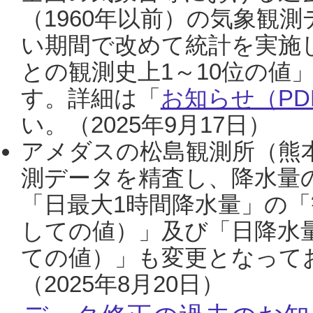
（1960年以前）の気象観
い期間で改めて統計を実施
との観測史上1～10位の値
す。詳細は「
お知らせ（PDF
い。（2025年9月17日）
アメダスの松島観測所（熊本
測データを精査し、降水量
「日最大1時間降水量」の「
しての値）」及び「日降水
ての値）」も変更となって
（2025年8月20日）