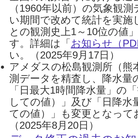
（1960年以前）の気象観
い期間で改めて統計を実施
との観測史上1～10位の値
す。詳細は「
お知らせ（PDF
い。（2025年9月17日）
アメダスの松島観測所（熊本
測データを精査し、降水量
「日最大1時間降水量」の「
しての値）」及び「日降水
ての値）」も変更となって
（2025年8月20日）