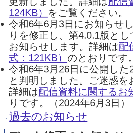
更新しました。詳細は
配信
124KB）
をご覧ください。（2
令和6年6月3日にお知らせし
りを修正し、第4.0.1版
お知らせします。詳細は
配
式：121KB）
のとおりです。
令和6年3月26日に公開した
と判明しました。ご迷惑を
詳細は
配信資料に関するお知
りです。（2024年6月3日）
過去のお知らせ