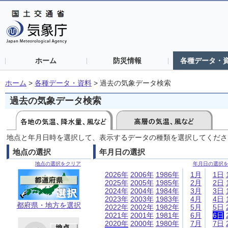
ホーム
防災情報
各種データ・
ホーム
>
各種データ・資料
>
過去の気象データ検索
過去の気象データ検索
地点と年月日時を選択して、表示するデータの種類を選択してくださ
地点の選択
年月日の選択
地点の選択をクリア
年月日の選択
2026年
2006年
1986年
1月
1日
2025年
2005年
1985年
2月
2日
2024年
2004年
1984年
3月
3日
2023年
2003年
1983年
4月
4日
都府県・地方を選択
2022年
2002年
1982年
5月
5日
2021年
2001年
1981年
6月
6日
2020年
2000年
1980年
7月
7日