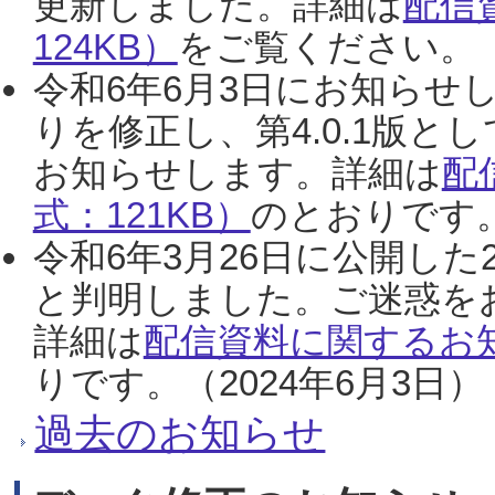
更新しました。詳細は
配信
124KB）
をご覧ください。（2
令和6年6月3日にお知らせし
りを修正し、第4.0.1版
お知らせします。詳細は
配
式：121KB）
のとおりです。
令和6年3月26日に公開した
と判明しました。ご迷惑を
詳細は
配信資料に関するお知
りです。（2024年6月3日）
過去のお知らせ