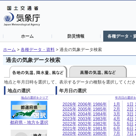
ホーム
防災情報
各種データ・
ホーム
>
各種データ・資料
>
過去の気象データ検索
過去の気象データ検索
地点と年月日時を選択して、表示するデータの種類を選択してくださ
地点の選択
年月日の選択
地点の選択をクリア
年月日の選択
2026年
2006年
1986年
1月
1日
2025年
2005年
1985年
2月
2日
2024年
2004年
1984年
3月
3日
2023年
2003年
1983年
4月
4日
都府県・地方を選択
2022年
2002年
1982年
5月
5日
2021年
2001年
1981年
6月
6日
2020年
2000年
1980年
7月
7日