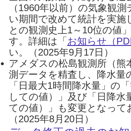
（1960年以前）の気象観
い期間で改めて統計を実施
との観測史上1～10位の値
す。詳細は「
お知らせ（PDF
い。（2025年9月17日）
アメダスの松島観測所（熊本
測データを精査し、降水量
「日最大1時間降水量」の「
しての値）」及び「日降水
ての値）」も変更となって
（2025年8月20日）