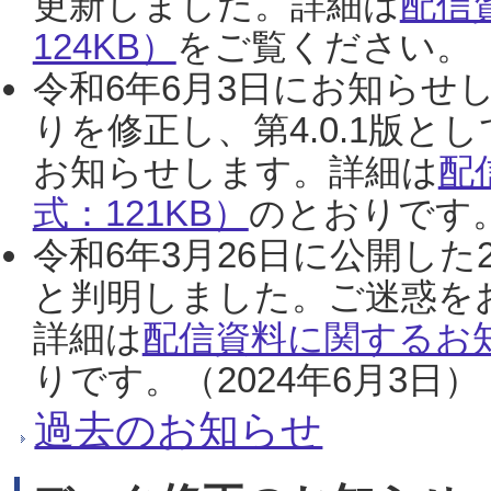
更新しました。詳細は
配信
124KB）
をご覧ください。（2
令和6年6月3日にお知らせし
りを修正し、第4.0.1版
お知らせします。詳細は
配
式：121KB）
のとおりです。
令和6年3月26日に公開した
と判明しました。ご迷惑を
詳細は
配信資料に関するお知
りです。（2024年6月3日）
過去のお知らせ