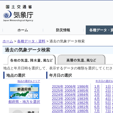
ホーム
防災情報
各種データ・
ホーム
>
各種データ・資料
>
過去の気象データ検索
過去の気象データ検索
地点と年月日時を選択して、表示するデータの種類を選択してくださ
地点の選択
年月日の選択
地点の選択をクリア
年月日の選択
2026年
2006年
1986年
1月
1日
2025年
2005年
1985年
2月
2日
2024年
2004年
1984年
3月
3日
2023年
2003年
1983年
4月
4日
都府県・地方を選択
2022年
2002年
1982年
5月
5日
2021年
2001年
1981年
6月
6日
2020年
2000年
1980年
7月
7日