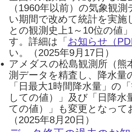
（1960年以前）の気象観
い期間で改めて統計を実施
との観測史上1～10位の値
す。詳細は「
お知らせ（PDF
い。（2025年9月17日）
アメダスの松島観測所（熊本
測データを精査し、降水量
「日最大1時間降水量」の「
しての値）」及び「日降水
ての値）」も変更となって
（2025年8月20日）