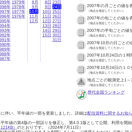
999年
1979年
8月
8日
23日
2007年の月ごとの値を
998年
1978年
9月
9日
24日
997年
1977年
10月
10日
25日
（地点を指定してください）
996年
1976年
11月
11日
26日
2007年の旬ごとの値を
995年
12月
12日
27日
（地点を指定してください）
994年
13日
28日
993年
14日
29日
2007年の半旬ごとの値
992年
15日
30日
（地点を指定してください）
991年
31日
2007年10月の日ごと
990年
（地点を指定してください）
989年
988年
2007年10月24日の
987年
（地点を指定してください）
2007年10月24日の
（地点を指定してください）
地点ごとの観測史上1～
（地点を指定してください）
歴代全国ランキング
設に伴い、平年値の一部を更新しました。詳細は
配信資料に関するお知らせ
0年平年値の第4版の一部誤りを修正し、第4.0.1版として公開、利用を
21KB）
のとおりです。（2024年7月11日）
0年平年値の第4版に誤りがあると判明しました。ご迷惑をおかけして申し訳