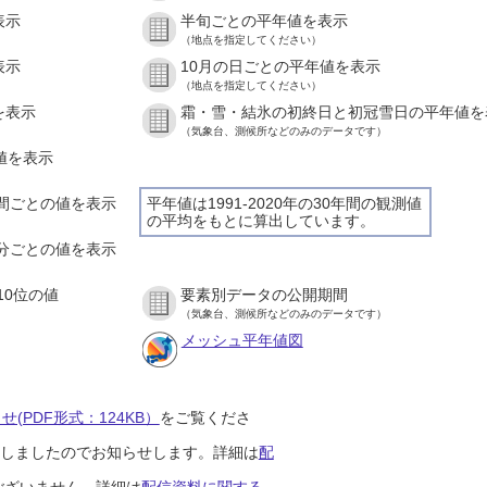
表示
半旬ごとの平年値を表示
（地点を指定してください）
表示
10月の日ごとの平年値を表示
（地点を指定してください）
を表示
霜・雪・結氷の初終日と初冠雪日の平年値を
（気象台、測候所などのみのデータです）
の値を表示
１時間ごとの値を表示
平年値は1991-2020年の30年間の観測値
の平均をもとに算出しています。
１０分ごとの値を表示
10位の値
要素別データの公開期間
（気象台、測候所などのみのデータです）
メッシュ平年値図
(PDF形式：124KB）
をご覧くださ
開始しましたのでお知らせします。詳細は
配
ございません。詳細は
配信資料に関する