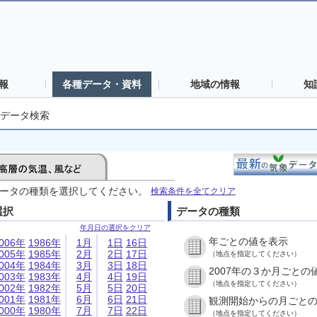
報
各種データ・資料
地域の情報
知
データ検索
ータの種類を選択してください。
検索条件を全てクリア
選択
データの種類
年月日の選択をクリア
年ごとの値を表示
006年
1986年
1月
1日
16日
005年
1985年
2月
2日
17日
（地点を指定してください）
004年
1984年
3月
3日
18日
2007年の３か月ごとの
003年
1983年
4月
4日
19日
（地点を指定してください）
002年
1982年
5月
5日
20日
001年
1981年
6月
6日
21日
観測開始からの月ごと
000年
1980年
7月
7日
22日
（地点を指定してください）