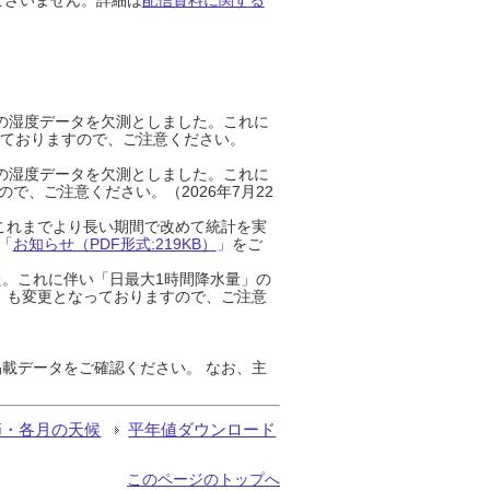
までの湿度データを欠測としました。これに
っておりますので、ご注意ください。
までの湿度データを欠測としました。これに
、ご注意ください。（2026年7月22
これまでより長い期間で改めて統計を実
「
お知らせ（PDF形式:219KB）
」をご
た。これに伴い「日最大1時間降水量」の
」も変更となっておりますので、ご注意
載データをご確認ください。 なお、主
節・各月の天候
平年値ダウンロード
このページのトップへ