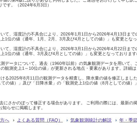
です。（2024年6月3日）
て、湿度計の不具合により、2026年1月1日から2026年4月13日
上1位の値（通年、1月、2月、3月及び4月としての値）」も変更とな
て、湿度計の不具合により、2026年3月1日から2026年4月22日
上1位の値（通年、3月及び4月としての値）」も変更となっておりますので
測データについて、過去（1960年以前）の気象観測データを用いて、
の観測史上1～10位の値」が更新される地点・要素があります。詳細は
ける2025年8月11日の観測データを精査し、降水量の値を修正しまし
しての値）」及び「日降水量」の「観測史上1位の値（8月としての値）
過去にさかのぼって修正する場合があります。 ご利用の際には、最新の掲
お知らせに掲載します。
る方へ
よくある質問（FAQ）
気象観測統計の解説
年・季