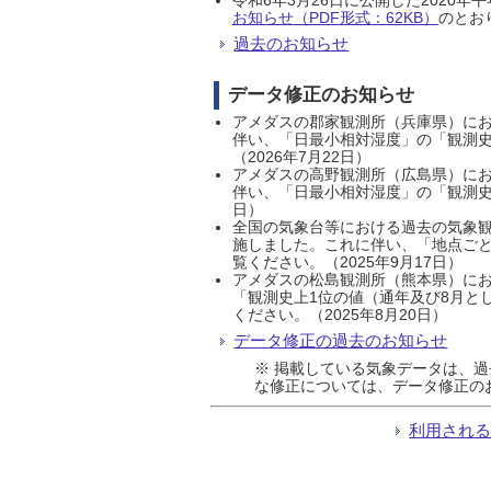
お知らせ（PDF形式：62KB）
のとおり
過去のお知らせ
データ修正のお知らせ
アメダスの郡家観測所（兵庫県）におい
伴い、「日最小相対湿度」の「観測史
（2026年7月22日）
アメダスの高野観測所（広島県）におい
伴い、「日最小相対湿度」の「観測史
日）
全国の気象台等における過去の気象観
施しました。これに伴い、「地点ごと
覧ください。（2025年9月17日）
アメダスの松島観測所（熊本県）にお
「観測史上1位の値（通年及び8月と
ください。（2025年8月20日）
データ修正の過去のお知らせ
※ 掲載している気象データは、
な修正については、データ修正の
利用され