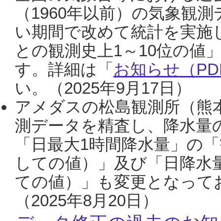
（1960年以前）の気象観
い期間で改めて統計を実施
との観測史上1～10位の値
す。詳細は「
お知らせ（PDF
い。（2025年9月17日）
アメダスの松島観測所（熊本
測データを精査し、降水量
「日最大1時間降水量」の「
しての値）」及び「日降水
ての値）」も変更となって
（2025年8月20日）