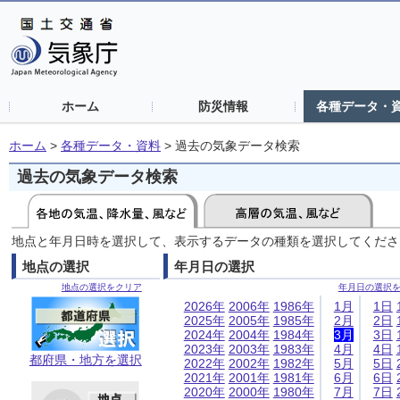
ホーム
防災情報
各種データ・
ホーム
>
各種データ・資料
>
過去の気象データ検索
過去の気象データ検索
地点と年月日時を選択して、表示するデータの種類を選択してくださ
地点の選択
年月日の選択
地点の選択をクリア
年月日の選択
2026年
2006年
1986年
1月
1日
2025年
2005年
1985年
2月
2日
2024年
2004年
1984年
3月
3日
2023年
2003年
1983年
4月
4日
都府県・地方を選択
2022年
2002年
1982年
5月
5日
2021年
2001年
1981年
6月
6日
2020年
2000年
1980年
7月
7日