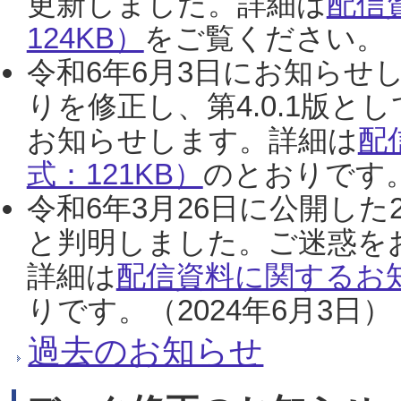
更新しました。詳細は
配信
124KB）
をご覧ください。（2
令和6年6月3日にお知らせし
りを修正し、第4.0.1版
お知らせします。詳細は
配
式：121KB）
のとおりです。
令和6年3月26日に公開した
と判明しました。ご迷惑を
詳細は
配信資料に関するお知
りです。（2024年6月3日）
過去のお知らせ