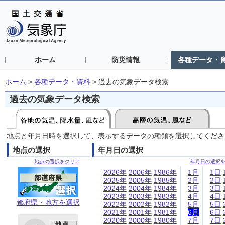
ホーム
防災情報
各種データ・
ホーム
>
各種データ・資料
>
過去の気象データ検索
過去の気象データ検索
地点と年月日時を選択して、表示するデータの種類を選択してくださ
地点の選択
年月日の選択
地点の選択をクリア
年月日の選択
2026年
2006年
1986年
1月
1日
2025年
2005年
1985年
2月
2日
2024年
2004年
1984年
3月
3日
2023年
2003年
1983年
4月
4日
都府県・地方を選択
2022年
2002年
1982年
5月
5日
2021年
2001年
1981年
6月
6日
2020年
2000年
1980年
7月
7日