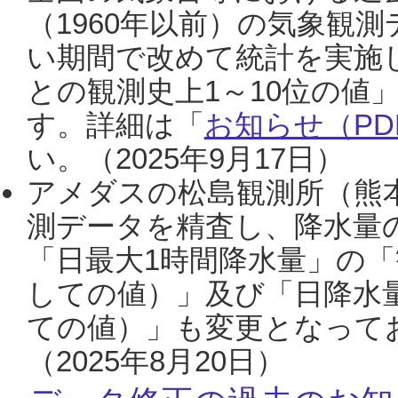
（1960年以前）の気象観
い期間で改めて統計を実施
との観測史上1～10位の値
す。詳細は「
お知らせ（PDF
い。（2025年9月17日）
アメダスの松島観測所（熊本
測データを精査し、降水量
「日最大1時間降水量」の「
しての値）」及び「日降水
ての値）」も変更となって
（2025年8月20日）