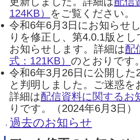
更新しました。詳細は
配信
124KB）
をご覧ください。（2
令和6年6月3日にお知らせし
りを修正し、第4.0.1版
お知らせします。詳細は
配
式：121KB）
のとおりです。
令和6年3月26日に公開した
と判明しました。ご迷惑を
詳細は
配信資料に関するお知
りです。（2024年6月3日）
過去のお知らせ