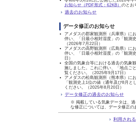
お知らせ（PDF形式：62KB）
のとおり
過去のお知らせ
データ修正のお知らせ
アメダスの郡家観測所（兵庫県）におい
伴い、「日最小相対湿度」の「観測史
（2026年7月22日）
アメダスの高野観測所（広島県）におい
伴い、「日最小相対湿度」の「観測史
日）
全国の気象台等における過去の気象観
施しました。これに伴い、「地点ごと
覧ください。（2025年9月17日）
アメダスの松島観測所（熊本県）にお
「観測史上1位の値（通年及び8月と
ください。（2025年8月20日）
データ修正の過去のお知らせ
※ 掲載している気象データは、
な修正については、データ修正の
利用され