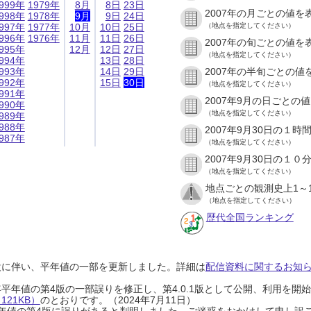
999年
1979年
8月
8日
23日
2007年の月ごとの値を
998年
1978年
9月
9日
24日
997年
1977年
10月
10日
25日
（地点を指定してください）
996年
1976年
11月
11日
26日
2007年の旬ごとの値を
995年
12月
12日
27日
（地点を指定してください）
994年
13日
28日
993年
14日
29日
2007年の半旬ごとの値
992年
15日
30日
（地点を指定してください）
991年
2007年9月の日ごとの
990年
（地点を指定してください）
989年
988年
2007年9月30日の１
987年
（地点を指定してください）
2007年9月30日の１
（地点を指定してください）
地点ごとの観測史上1～
（地点を指定してください）
歴代全国ランキング
設に伴い、平年値の一部を更新しました。詳細は
配信資料に関するお知らせ
0年平年値の第4版の一部誤りを修正し、第4.0.1版として公開、利用を
21KB）
のとおりです。（2024年7月11日）
0年平年値の第4版に誤りがあると判明しました。ご迷惑をおかけして申し訳