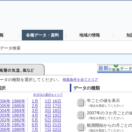
報
各種データ・資料
地域の情報
知
データ検索
ータの種類を選択してください。
検索条件を全てクリア
選択
データの種類
年月日の選択をクリア
年ごとの値を表示
006年
1986年
1月
1日
16日
005年
1985年
2月
2日
17日
（地点を指定してください）
004年
1984年
3月
3日
18日
2007年の３か月ごとの
003年
1983年
4月
4日
19日
（地点を指定してください）
002年
1982年
5月
5日
20日
001年
1981年
6月
6日
21日
観測開始からの月ごと
000年
1980年
7月
7日
22日
（地点を指定してください）