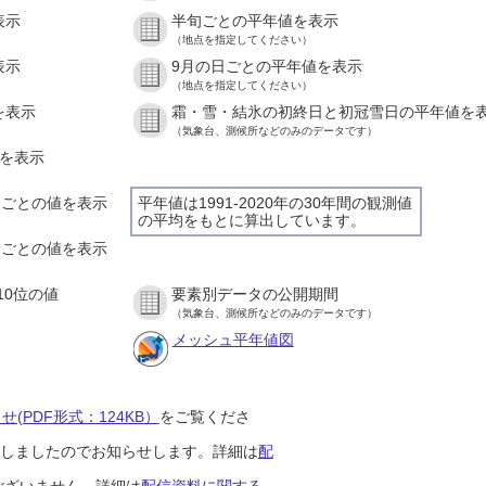
表示
半旬ごとの平年値を表示
（地点を指定してください）
表示
9月の日ごとの平年値を表示
（地点を指定してください）
を表示
霜・雪・結氷の初終日と初冠雪日の平年値を
（気象台、測候所などのみのデータです）
値を表示
時間ごとの値を表示
平年値は1991-2020年の30年間の観測値
の平均をもとに算出しています。
０分ごとの値を表示
10位の値
要素別データの公開期間
（気象台、測候所などのみのデータです）
メッシュ平年値図
(PDF形式：124KB）
をご覧くださ
開始しましたのでお知らせします。詳細は
配
ございません。詳細は
配信資料に関する