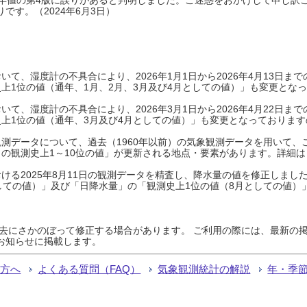
です。（2024年6月3日）
て、湿度計の不具合により、2026年1月1日から2026年4月13日
上1位の値（通年、1月、2月、3月及び4月としての値）」も変更とな
て、湿度計の不具合により、2026年3月1日から2026年4月22日
上1位の値（通年、3月及び4月としての値）」も変更となっておりますので
測データについて、過去（1960年以前）の気象観測データを用いて、
の観測史上1～10位の値」が更新される地点・要素があります。詳細は
ける2025年8月11日の観測データを精査し、降水量の値を修正しまし
しての値）」及び「日降水量」の「観測史上1位の値（8月としての値）
過去にさかのぼって修正する場合があります。 ご利用の際には、最新の掲
お知らせに掲載します。
る方へ
よくある質問（FAQ）
気象観測統計の解説
年・季