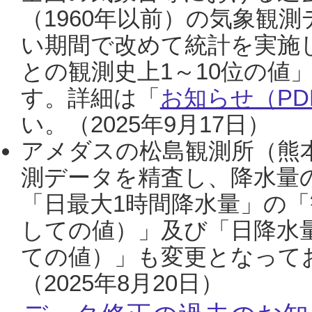
（1960年以前）の気象観
い期間で改めて統計を実施
との観測史上1～10位の値
す。詳細は「
お知らせ（PDF
い。（2025年9月17日）
アメダスの松島観測所（熊本
測データを精査し、降水量
「日最大1時間降水量」の「
しての値）」及び「日降水
ての値）」も変更となって
（2025年8月20日）