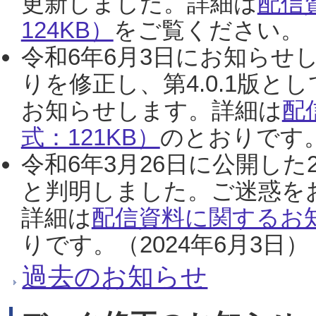
更新しました。詳細は
配信
124KB）
をご覧ください。（2
令和6年6月3日にお知らせし
りを修正し、第4.0.1版
お知らせします。詳細は
配
式：121KB）
のとおりです。
令和6年3月26日に公開した
と判明しました。ご迷惑を
詳細は
配信資料に関するお知
りです。（2024年6月3日）
過去のお知らせ