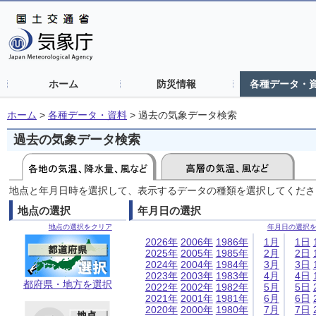
ホーム
防災情報
各種データ・
ホーム
>
各種データ・資料
>
過去の気象データ検索
過去の気象データ検索
地点と年月日時を選択して、表示するデータの種類を選択してくださ
地点の選択
年月日の選択
地点の選択をクリア
年月日の選択
2026年
2006年
1986年
1月
1日
2025年
2005年
1985年
2月
2日
2024年
2004年
1984年
3月
3日
2023年
2003年
1983年
4月
4日
都府県・地方を選択
2022年
2002年
1982年
5月
5日
2021年
2001年
1981年
6月
6日
2020年
2000年
1980年
7月
7日