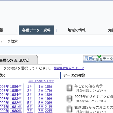
報
各種データ・資料
地域の情報
知
データ検索
ータの種類を選択してください。
検索条件を全てクリア
選択
データの種類
年月日の選択をクリア
年ごとの値を表示
006年
1986年
1月
1日
16日
005年
1985年
2月
2日
17日
（地点を指定してください）
004年
1984年
3月
3日
18日
2007年の３か月ごとの
003年
1983年
4月
4日
19日
（地点を指定してください）
002年
1982年
5月
5日
20日
001年
1981年
6月
6日
21日
観測開始からの月ごと
000年
1980年
7月
7日
22日
（地点を指定してください）