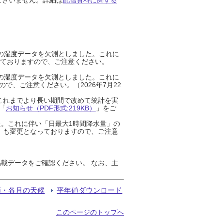
までの湿度データを欠測としました。これに
っておりますので、ご注意ください。
までの湿度データを欠測としました。これに
、ご注意ください。（2026年7月22
これまでより長い期間で改めて統計を実
「
お知らせ（PDF形式:219KB）
」をご
た。これに伴い「日最大1時間降水量」の
」も変更となっておりますので、ご注意
載データをご確認ください。 なお、主
節・各月の天候
平年値ダウンロード
このページのトップへ