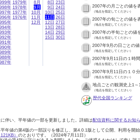
999年
1979年
8月
8日
23日
2007年の月ごとの値を
998年
1978年
9月
9日
24日
997年
1977年
10月
10日
25日
（地点を指定してください）
996年
1976年
11月
11日
26日
2007年の旬ごとの値を
995年
12月
12日
27日
（地点を指定してください）
994年
13日
28日
993年
14日
29日
2007年の半旬ごとの値
992年
15日
30日
（地点を指定してください）
991年
2007年9月の日ごとの
990年
（地点を指定してください）
989年
988年
2007年9月11日の１
987年
（地点を指定してください）
2007年9月11日の１
（地点を指定してください）
地点ごとの観測史上1～
（地点を指定してください）
歴代全国ランキング
設に伴い、平年値の一部を更新しました。詳細は
配信資料に関するお知らせ
0年平年値の第4版の一部誤りを修正し、第4.0.1版として公開、利用を
21KB）
のとおりです。（2024年7月11日）
0年平年値の第4版に誤りがあると判明しました。ご迷惑をおかけして申し訳