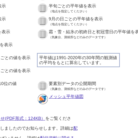
表示
半旬ごとの平年値を表示
（地点を指定してください）
表示
9月の日ごとの平年値を表示
（地点を指定してください）
を表示
霜・雪・結氷の初終日と初冠雪日の平年値を
（気象台、測候所などのみのデータです）
値を表示
時間ごとの値を表示
平年値は1991-2020年の30年間の観測値
の平均をもとに算出しています。
０分ごとの値を表示
10位の値
要素別データの公開期間
（気象台、測候所などのみのデータです）
メッシュ平年値図
(PDF形式：124KB）
をご覧くださ
開始しましたのでお知らせします。詳細は
配
ございません。詳細は
配信資料に関する