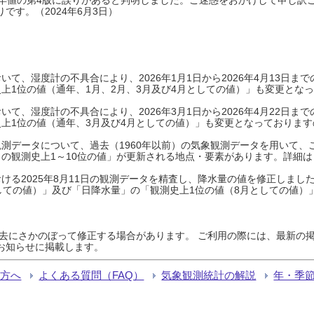
です。（2024年6月3日）
て、湿度計の不具合により、2026年1月1日から2026年4月13日
上1位の値（通年、1月、2月、3月及び4月としての値）」も変更とな
て、湿度計の不具合により、2026年3月1日から2026年4月22日
上1位の値（通年、3月及び4月としての値）」も変更となっておりますので
測データについて、過去（1960年以前）の気象観測データを用いて、
の観測史上1～10位の値」が更新される地点・要素があります。詳細は
ける2025年8月11日の観測データを精査し、降水量の値を修正しまし
しての値）」及び「日降水量」の「観測史上1位の値（8月としての値）
過去にさかのぼって修正する場合があります。 ご利用の際には、最新の掲
お知らせに掲載します。
る方へ
よくある質問（FAQ）
気象観測統計の解説
年・季