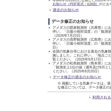
お知らせ（PDF形式：62KB）
のとおり
過去のお知らせ
データ修正のお知らせ
アメダスの郡家観測所（兵庫県）におい
伴い、「日最小相対湿度」の「観測史
（2026年7月22日）
アメダスの高野観測所（広島県）におい
伴い、「日最小相対湿度」の「観測史
日）
全国の気象台等における過去の気象観
施しました。これに伴い、「地点ごと
覧ください。（2025年9月17日）
アメダスの松島観測所（熊本県）にお
「観測史上1位の値（通年及び8月と
ください。（2025年8月20日）
データ修正の過去のお知らせ
※ 掲載している気象データは、
な修正については、データ修正の
利用され